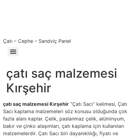
Çatı – Cephe – Sandviç Panel
Çıkma – Defolu – İkinci El – 2. El Sandviç Panel Fiyatları
çatı saç malzemesi
Kırşehir
çatı saç malzemesi Kırşehir
“Çatı Sacı” kelimesi, Çatı
Sacı kaplama malzemeleri söz konusu olduğunda çok
fazla alanı kaplar. Çelik, paslanmaz çelik, alüminyum,
bakır ve çinko alaşımları, çatı kaplama için kullanılan
malzemelerdir. Çatı Sacı biri dayanıklılığı, fiyatı ve