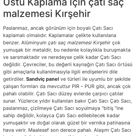
Üstü Kaplama İçin çatı saç
malzemesi Kırşehir
Paslanmaz, ancak görünüm için boyalı Çatı Sacı
kaplamalı olmalıdır. Kaplamalar çelikte kullanılana
benzer. Alüminyum
çatı saç malzemesi Kırşehir
çok
yumuşak bir metaldir, bu nedenle kolaylıkla buruşmakta
ve sarsmaktadır ve neredeyse çelik kadar Çatı Sacı
değildir. Çevreciler, bu değerli kaynağın Çatı Sacı örtüsü
gibi amaçlarla kullanılmasıyla ilgili endişelerini dile
getirdiler.
Sandviç panel
ve türleri ile uyumlu bir şekilde
çalışan formları da mevcuttur PIR – PUR gibi, ancak çok
pahalı olabilir. Çatı Sacı düzey evlerde çarpıcı çatılar
sunar. Yüzlerce yıldır kullanılan bakır Çatı Sacı Çatı Sacı,
paslanmaz, çizilmeye Çatı Sacı soyulmaya “bitiş “ine
sahip değildir, kolayca Çatı Sacı edilebilecek kadar
yumuşaktır ve doğal olarak güzel bir vernika patinasına
hava verir. Maalesef son derece pahalı. Alaşım Çatı Sacı