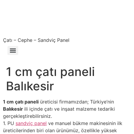
Çatı – Cephe – Sandviç Panel
Çıkma – Defolu – İkinci El – 2. El Sandviç Panel Fiyatları
1 cm çatı paneli
Balıkesir
1 cm çatı paneli
üreticisi firmamızdan; Türkiye’nin
Balıkesir
ili içinde çatı ve inşaat malzeme tedariki
gerçekleştirebilirsiniz.
1. PU
sandviç panel
ve manuel bükme makinesinin ilk
üreticilerinden biri olan ürünümüz, özellikle yüksek