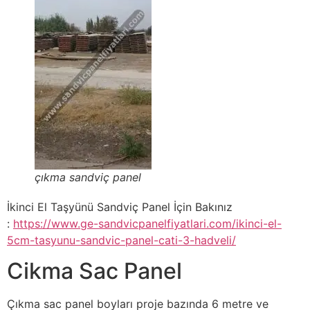
çıkma sandviç panel
İkinci El Taşyünü Sandviç Panel İçin Bakınız
:
https://www.ge-sandvicpanelfiyatlari.com/ikinci-el-
5cm-tasyunu-sandvic-panel-cati-3-hadveli/
Cikma Sac Panel
Çıkma sac panel boyları proje bazında 6 metre ve