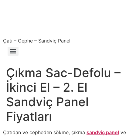
Çatı – Cephe – Sandviç Panel
Çıkma – Defolu – İkinci El – 2. El Sandviç Panel Fiyatları
Çıkma Sac-Defolu –
İkinci El – 2. El
Sandviç Panel
Fiyatları
Çatıdan ve cepheden sökme, çıkma
sandviç panel
ve