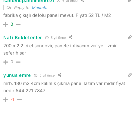
sandvicpanelmerkezi
6 yıl önce
Reply to
Mustafa
fabrika çıkışlı defolu panel mevut. Fiyatı 52 TL / M2
3
Nafi Bekletenler
5 yıl önce
200 m2 2 ci el sandoviç panele intiyacım var yer İzmir
seferihisar
0
yunus emre
5 yıl önce
mrb. 180 m2 4cm kalınlık çıkma panel lazım var mıdır fiyat
nedir 544 221 7847
-1