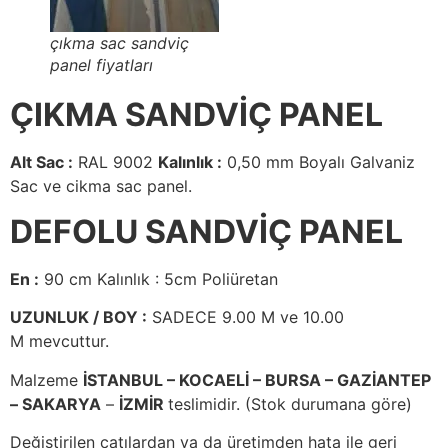
çıkma sac sandviç
panel fiyatları
ÇIKMA SANDVİÇ PANEL
Alt Sac :
RAL 9002
Kalınlık :
0,50 mm Boyalı Galvaniz
Sac ve cikma sac panel.
DEFOLU SANDVİÇ PANEL
En :
90 cm Kalınlık : 5cm Poliüretan
UZUNLUK / BOY :
SADECE 9.00 M ve 10.00
M mevcuttur.
Malzeme
İSTANBUL – KOCAELİ – BURSA – GAZİANTEP
– SAKARYA
–
İZMİR
teslimidir. (Stok durumana göre)
Değiştirilen çatılardan ya da üretimden hata ile geri