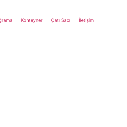
ğrama
Konteyner
Çatı Sacı
İletişim