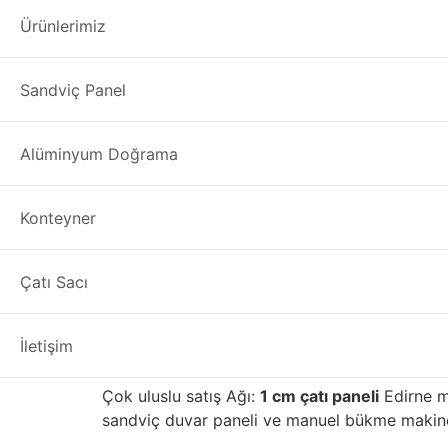
1 cm çatı paneli E
Ürünlerimiz
1 cm çatı paneli
üreticisi firmamızdan; Türkiye
Sandviç Panel
1. PU
sandviç panel
ve manuel bükme makinesini
sandviç paneller
Edirne
ilimizde iyi satış sonr
Alüminyum Doğrama
1 cm çatı paneli Edirne
Konteyner
1 cm çatı paneli seçmen
Çatı Sacı
Yapı malzemelerinin ilk üreticilerinden biriyd
kaliteli gelişmiş tuğla, taş, fayans, mozaik, 
alanı ile binayı daha çevre dostu ve enerji v
İletişim
İç Anadolu bölgesinde yüksek kalitesi ve iyi iti
Çok uluslu satış Ağı:
1 cm çatı paneli
Edirne m
sandviç duvar paneli ve manuel bükme makinesi