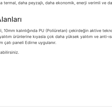
a termal, daha peyzajlı, daha ekonomik, enerji verimli ve d
lanları
li, 10mm kalınlığında PU (Poliüretan) çekirdeğin aktive tekno
 yalıtım ürünlerine kıyasla çok daha yüksek yalıtım ve anti-ıs
cm çatı paneli Edirne uygulanır.
bilirsiniz.