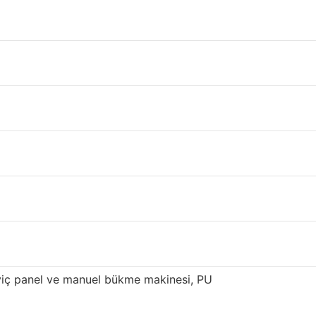
ştirebilirsiniz.
alitesiyle tanınmaktadır. Tekkat panel
darik edilmektedir.
süren yenilik ve optimizasyondan sonra, yüksek
if çelik kirişler 800.000 metrekare üretim
 sahibiz. Sandviç panelimiz, özellikle Doğu ve
viç panel ve manuel bükme makinesi, PU