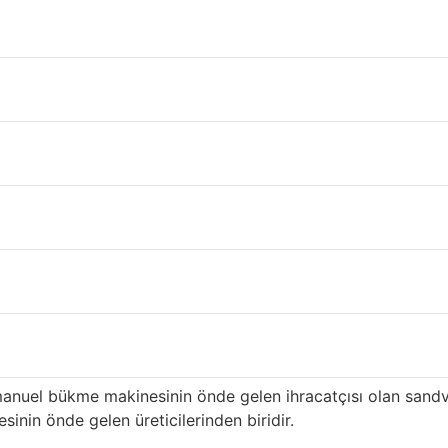
dirne
’nin
Edirne
ili içinde çatı ve inşaat malzeme tedariki gerçekle
n ilk üreticilerinden biri olan ürünümüz, özellikle yüksek k
ası hizmete sahiptir ve
Edirne
distribütörlere uzun süredir te
in avantajları
i: yüksek kalitede en eksiksiz renkler ve desenler. Yıllarca 
ahşap desenli sandviç panel ve manuel bükme makinesi ve haf
erimli hale getirmeye kararlıyız. En mükemmel renk ve desene
barı ile ünlüdür.
anuel bükme makinesinin önde gelen ihracatçısı olan sand
nin önde gelen üreticilerinden biridir.