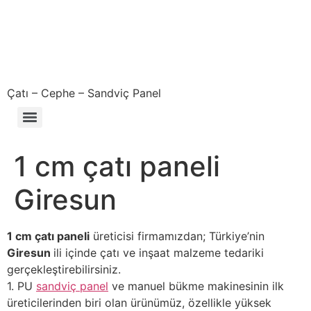
Çatı – Cephe – Sandviç Panel
Çıkma – Defolu – İkinci El – 2. El Sandviç Panel Fiyatları
1 cm çatı paneli
Giresun
1 cm çatı paneli
üreticisi firmamızdan; Türkiye’nin
Giresun
ili içinde çatı ve inşaat malzeme tedariki
gerçekleştirebilirsiniz.
1. PU
sandviç panel
ve manuel bükme makinesinin ilk
üreticilerinden biri olan ürünümüz, özellikle yüksek