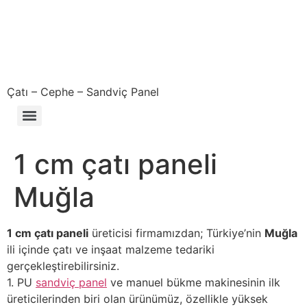
Çatı – Cephe – Sandviç Panel
Çıkma – Defolu – İkinci El – 2. El Sandviç Panel Fiyatları
1 cm çatı paneli
Muğla
1 cm çatı paneli
üreticisi firmamızdan; Türkiye’nin
Muğla
ili içinde çatı ve inşaat malzeme tedariki
gerçekleştirebilirsiniz.
1. PU
sandviç panel
ve manuel bükme makinesinin ilk
üreticilerinden biri olan ürünümüz, özellikle yüksek