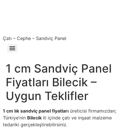
Çatı – Cephe – Sandviç Panel
Çıkma – Defolu – İkinci El – 2. El Sandviç Panel Fiyatları
1 cm Sandviç Panel
Fiyatları Bilecik –
Uygun Teklifler
1 cm lık sandviç panel fiyatları
üreticisi firmamızdan;
Türkiye’nin
Bilecik
ili içinde çatı ve inşaat malzeme
tedariki gerçekleştirebilirsiniz.