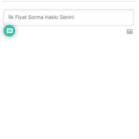
0
YORUM
Çatı – Cephe – Sandviç Panel
Kullanımlar
Gizlilik