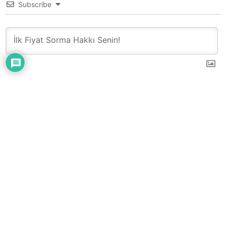
Subscribe
0
YORUM
Çatı – Cephe – Sandviç Panel