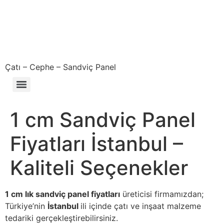
Çatı – Cephe – Sandviç Panel
Çıkma – Defolu – İkinci El – 2. El Sandviç Panel Fiyatları
1 cm Sandviç Panel
Fiyatları İstanbul –
Kaliteli Seçenekler
1 cm lık sandviç panel fiyatları
üreticisi firmamızdan;
Türkiye’nin
İstanbul
ili içinde çatı ve inşaat malzeme
tedariki gerçekleştirebilirsiniz.