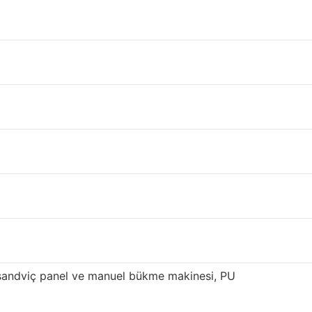
çekleştirebilirsiniz.
alitesiyle tanınmaktadır. Tekkat panel
 tedarik edilmektedir.
süren yenilik ve optimizasyondan sonra, yüksek
if çelik kirişler 800.000 metrekare üretim
 sahibiz. Sandviç panelimiz, özellikle Doğu ve
sandviç panel ve manuel bükme makinesi, PU