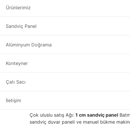
1 cm sandviç pan
Ürünlerimiz
1 cm sandviç panel
üreticisi firmamızdan; Tür
Sandviç Panel
1. PU
sandviç panel
ve manuel bükme makinesini
sandviç paneller
Batman
ilimizde iyi satış so
Alüminyum Doğrama
1 cm sandviç panel Batman
Konteyner
1 cm sandviç panel seç
Çatı Sacı
Yapı malzemelerinin ilk üreticilerinden biriyd
kaliteli gelişmiş tuğla, taş, fayans, mozaik, 
alanı ile binayı daha çevre dostu ve enerji v
İletişim
İç Anadolu bölgesinde yüksek kalitesi ve iyi iti
Çok uluslu satış Ağı:
1 cm sandviç panel
Batma
sandviç duvar paneli ve manuel bükme makinesi