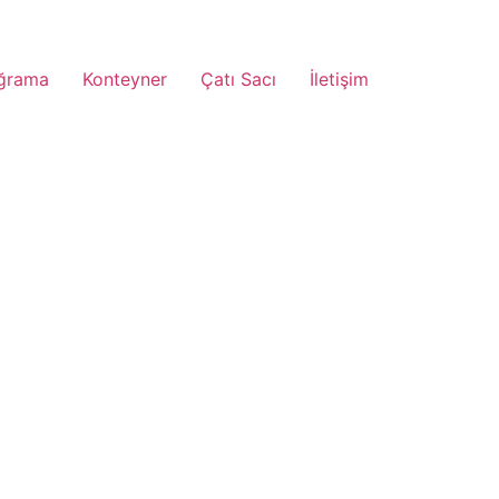
ğrama
Konteyner
Çatı Sacı
İletişim