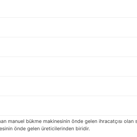
el Batman
kiye’nin
Batman
ili içinde çatı ve inşaat malzeme tedariki ger
n ilk üreticilerinden biri olan ürünümüz, özellikle yüksek k
nrası hizmete sahiptir ve
Batman
distribütörlere uzun süredir
menin avantajları
i: yüksek kalitede en eksiksiz renkler ve desenler. Yıllarca 
ahşap desenli sandviç panel ve manuel bükme makinesi ve haf
erimli hale getirmeye kararlıyız. En mükemmel renk ve desene
barı ile ünlüdür.
n manuel bükme makinesinin önde gelen ihracatçısı olan 
nin önde gelen üreticilerinden biridir.