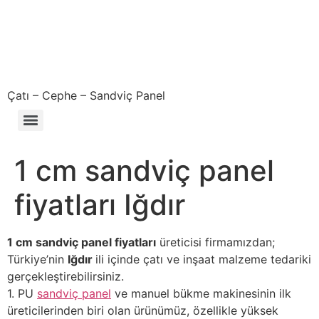
Çatı – Cephe – Sandviç Panel
Çıkma – Defolu – İkinci El – 2. El Sandviç Panel Fiyatları
1 cm sandviç panel
fiyatları Iğdır
1 cm sandviç panel fiyatları
üreticisi firmamızdan;
Türkiye’nin
Iğdır
ili içinde çatı ve inşaat malzeme tedariki
gerçekleştirebilirsiniz.
1. PU
sandviç panel
ve manuel bükme makinesinin ilk
üreticilerinden biri olan ürünümüz, özellikle yüksek