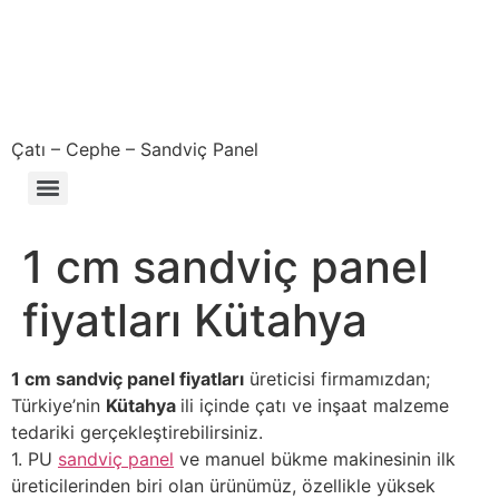
Çatı – Cephe – Sandviç Panel
Çıkma – Defolu – İkinci El – 2. El Sandviç Panel Fiyatları
1 cm sandviç panel
fiyatları Kütahya
1 cm sandviç panel fiyatları
üreticisi firmamızdan;
Türkiye’nin
Kütahya
ili içinde çatı ve inşaat malzeme
tedariki gerçekleştirebilirsiniz.
1. PU
sandviç panel
ve manuel bükme makinesinin ilk
üreticilerinden biri olan ürünümüz, özellikle yüksek