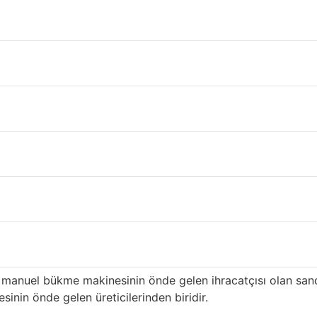
l Kars
kiye’nin
Kars
ili içinde çatı ve inşaat malzeme tedariki gerçek
n ilk üreticilerinden biri olan ürünümüz, özellikle yüksek k
ı hizmete sahiptir ve
Kars
distribütörlere uzun süredir tedari
menin avantajları
i: yüksek kalitede en eksiksiz renkler ve desenler. Yıllarca 
ahşap desenli sandviç panel ve manuel bükme makinesi ve haf
erimli hale getirmeye kararlıyız. En mükemmel renk ve desene
barı ile ünlüdür.
manuel bükme makinesinin önde gelen ihracatçısı olan sa
nin önde gelen üreticilerinden biridir.