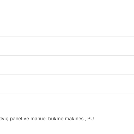
leştirebilirsiniz.
alitesiyle tanınmaktadır. Tekkat panel
k edilmektedir.
süren yenilik ve optimizasyondan sonra, yüksek
if çelik kirişler 800.000 metrekare üretim
 sahibiz. Sandviç panelimiz, özellikle Doğu ve
ndviç panel ve manuel bükme makinesi, PU