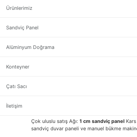
1 cm sandviç pane
Ürünlerimiz
1 cm sandviç panel
üreticisi firmamızdan; Tür
Sandviç Panel
1. PU
sandviç panel
ve manuel bükme makinesini
sandviç paneller
Kars
ilimizde iyi satış sonras
Alüminyum Doğrama
1 cm sandviç panel Kars
Konteyner
1 cm sandviç panel seç
Çatı Sacı
Yapı malzemelerinin ilk üreticilerinden biriyd
kaliteli gelişmiş tuğla, taş, fayans, mozaik, 
alanı ile binayı daha çevre dostu ve enerji v
İletişim
İç Anadolu bölgesinde yüksek kalitesi ve iyi iti
Çok uluslu satış Ağı:
1 cm sandviç panel
Kars 
sandviç duvar paneli ve manuel bükme makinesi