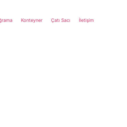
ğrama
Konteyner
Çatı Sacı
İletişim