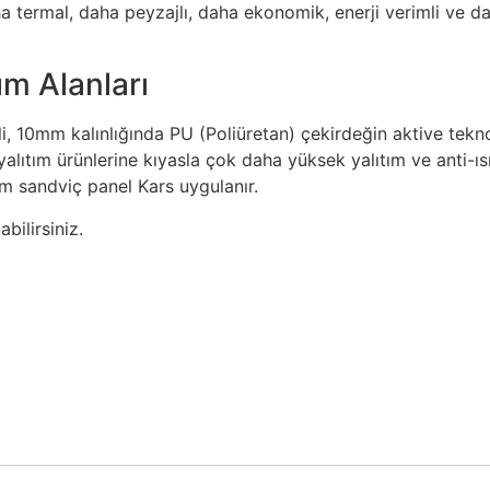
a termal, daha peyzajlı, daha ekonomik, enerji verimli ve d
ım Alanları
li, 10mm kalınlığında PU (Poliüretan) çekirdeğin aktive tekno
 yalıtım ürünlerine kıyasla çok daha yüksek yalıtım ve anti-ıs
 cm sandviç panel Kars uygulanır.
bilirsiniz.