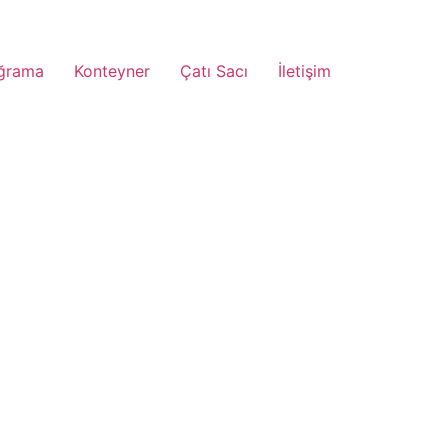
ğrama
Konteyner
Çatı Sacı
İletişim