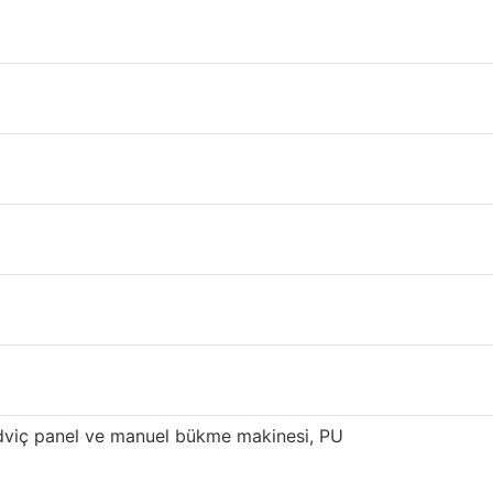
eştirebilirsiniz.
alitesiyle tanınmaktadır. Tekkat panel
k edilmektedir.
süren yenilik ve optimizasyondan sonra, yüksek
if çelik kirişler 800.000 metrekare üretim
 sahibiz. Sandviç panelimiz, özellikle Doğu ve
ndviç panel ve manuel bükme makinesi, PU