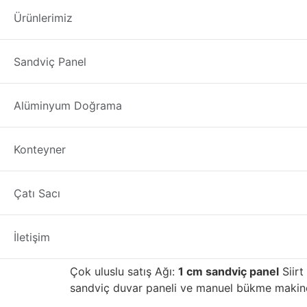
1 cm sandviç panel
Ürünlerimiz
1 cm sandviç panel
üreticisi firmamızdan; Tür
Sandviç Panel
1. PU
sandviç panel
ve manuel bükme makinesini
sandviç paneller
Siirt
ilimizde iyi satış sonras
Alüminyum Doğrama
1 cm sandviç panel Siirt
Konteyner
1 cm sandviç panel seç
Çatı Sacı
Yapı malzemelerinin ilk üreticilerinden biriyd
kaliteli gelişmiş tuğla, taş, fayans, mozaik, 
alanı ile binayı daha çevre dostu ve enerji v
İletişim
İç Anadolu bölgesinde yüksek kalitesi ve iyi iti
Çok uluslu satış Ağı:
1 cm sandviç panel
Siirt
sandviç duvar paneli ve manuel bükme makinesi