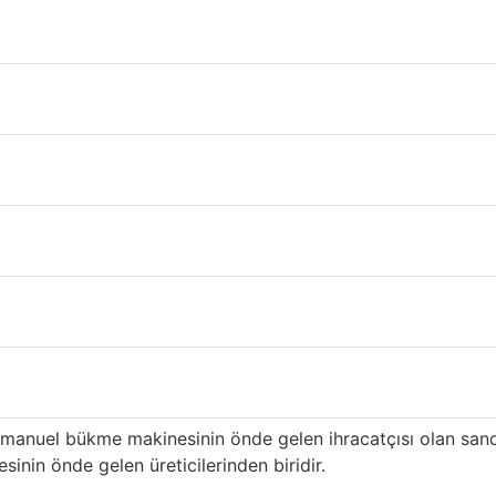
 Siirt
kiye’nin
Siirt
ili içinde çatı ve inşaat malzeme tedariki gerçekl
n ilk üreticilerinden biri olan ürünümüz, özellikle yüksek k
ı hizmete sahiptir ve
Siirt
distribütörlere uzun süredir tedari
menin avantajları
i: yüksek kalitede en eksiksiz renkler ve desenler. Yıllarca 
ahşap desenli sandviç panel ve manuel bükme makinesi ve haf
erimli hale getirmeye kararlıyız. En mükemmel renk ve desene
barı ile ünlüdür.
 manuel bükme makinesinin önde gelen ihracatçısı olan sa
nin önde gelen üreticilerinden biridir.