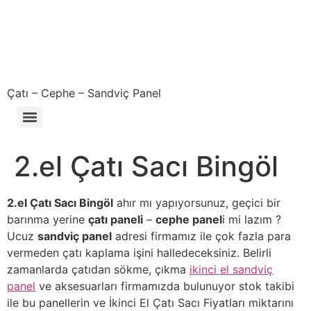
Çatı – Cephe – Sandviç Panel
Çıkma – Defolu – İkinci El – 2. El Sandviç Panel Fiyatları
2.el Çatı Sacı Bingöl
2.el Çatı Sacı Bingöl
ahır mı yapıyorsunuz, geçici bir
barınma yerine
çatı paneli
–
cephe panel
i mi lazım ?
Ucuz
sandviç panel
adresi firmamız ile çok fazla para
vermeden çatı kaplama işini halledeceksiniz. Belirli
zamanlarda çatıdan sökme, çıkma
ikinci el sandviç
panel
ve aksesuarları firmamızda bulunuyor stok takibi
ile bu panellerin ve İkinci El Çatı Sacı Fiyatları miktarını