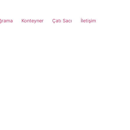
ğrama
Konteyner
Çatı Sacı
İletişim