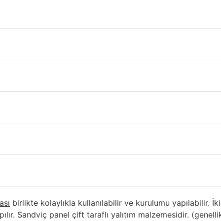
Makası Kastamonu
ına üst örtüyü oluşturmak ve sabitlemek için karkas destekçi
i sağlamaktadır. Çatıya özel imalat olduğu için her çatıda f
 ve 2. El Çatı Makası Fiyatları
ğımız binalardan çıkan çatı makasları için stok ve durum bil
mamızdan alınız.
 , Defolu Sandviç Panel, Çıkma
Kullanılabilir Mi ?
ası
birlikte kolaylıkla kullanılabilir ve kurulumu yapılabilir. İk
lır. Sandviç panel çift taraflı yalıtım malzemesidir. (genellik