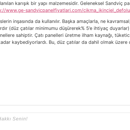
anılan karışık bir yapı malzemesidir. Geleneksel Sandviç pan
p://www.ge-sandvicpanelfiyatlari.com/cikma_ikinciel_defolu
erin inşasında da kullanılır. Başka amaçlarla, ne kavramsal
ardır (düz çatılar minimumu düşürerek% 5’e ihtiyaç duyarlar
nellere sahiptir. Çatı panelleri üretme ilham kaynağı, tüketic
kadar kaybediyorlardı. Bu, düz çatılar da dahil olmak üzere ça