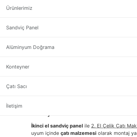
2. El Çelik Çatı 
Ürünlerimiz
2. El Çelik Çatı Makası Kastamonu
çatı altlar
Sandviç Panel
malzemelerin
çatı
üzerinde durup sabitlenmesin
çatı makası
sistemi mevcuttur.
Alüminyum Doğrama
İkinci El, Defolu, Çıkma
kulanılabilir mi ?
Konteyner
2. El Çelik Çatı Makası Kastamonu
söküm yaptı
için güncel
çatı makası fiyatları
bilgilerini fir
Çatı Sacı
İkinci El Sandviç Panel
İletişim
ve Çatı Makası Birlikte 
İkinci el sandviç panel
ile
2. El Çelik Çatı Mak
uyum içinde
çatı malzemesi
olarak montaj yapı