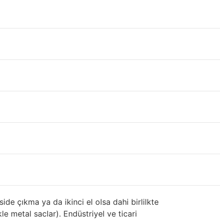
si sistemdir.
Sandviç panel
,
trapez sac
gibi
arklı tipte ve farklı boyutlarda özel imalat
 Nedir ? Tekrardan
gisi isteyiniz. Stoklar her zaman değiştiği
 ve 2. El Sandviç Panel
iside çıkma ya da ikinci el olsa dahi birlilkte
le metal saclar). Endüstriyel ve ticari