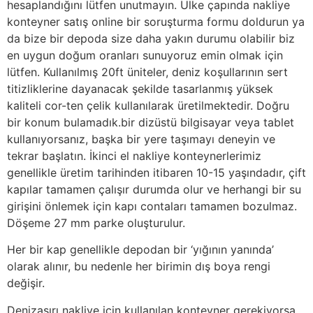
hesaplandığını lütfen unutmayın. Ülke çapında nakliye
konteyner satış online bir soruşturma formu doldurun ya
da bize bir depoda size daha yakın durumu olabilir biz
en uygun doğum oranları sunuyoruz emin olmak için
lütfen. Kullanılmış 20ft üniteler, deniz koşullarının sert
titizliklerine dayanacak şekilde tasarlanmış yüksek
kaliteli cor-ten çelik kullanılarak üretilmektedir. Doğru
bir konum bulamadık.bir dizüstü bilgisayar veya tablet
kullanıyorsanız, başka bir yere taşımayı deneyin ve
tekrar başlatın. İkinci el nakliye konteynerlerimiz
genellikle üretim tarihinden itibaren 10-15 yaşındadır, çift
kapılar tamamen çalışır durumda olur ve herhangi bir su
girişini önlemek için kapı contaları tamamen bozulmaz.
Döşeme 27 mm parke oluşturulur.
Her bir kap genellikle depodan bir ‘yığının yanında’
olarak alınır, bu nedenle her birimin dış boya rengi
değişir.
Denizaşırı nakliye için kullanılan konteyner gerekiyorsa,