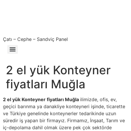
Çatı – Cephe – Sandviç Panel
Çıkma – Defolu – İkinci El – 2. El Sandviç Panel Fiyatları
2 el yük Konteyner
fiyatları Muğla
2 el yük Konteyner fiyatları Muğla
ilimizde, ofis, ev,
geçici barınma ya danakliye konteyneri işinde, ticarette
ve Türkiye genelinde konteynerler tedarikinde uzun
süredir iş yapan bir firmayız. Firmamız, İnşaat, Tarım ve
iç-depolama dahil olmak üzere pek çok sektörde