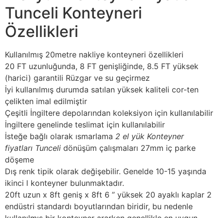
Tunceli Konteyneri
Özellikleri
Kullanılmış 20metre nakliye konteyneri özellikleri
20 FT uzunluğunda, 8 FT genişliğinde, 8.5 FT yüksek
(harici) garantili Rüzgar ve su geçirmez
İyi kullanılmış durumda satılan yüksek kaliteli cor-ten
çelikten imal edilmiştir
Çeşitli İngiltere depolarından koleksiyon için kullanılabilir
İngiltere genelinde teslimat için kullanılabilir
İsteğe bağlı olarak ısmarlama
2 el yük Konteyner
fiyatları Tunceli
dönüşüm çalışmaları 27mm iç parke
döşeme
Dış renk tipik olarak değişebilir. Genelde 10-15 yaşında
ikinci l konteyner bulunmaktadır.
20ft uzun x 8ft geniş x 8ft 6 ” yüksek 20 ayaklı kaplar 2
endüstri standardı boyutlarından biridir, bu nedenle
kullanılmış bir konteyner ararken genellikle en uygun