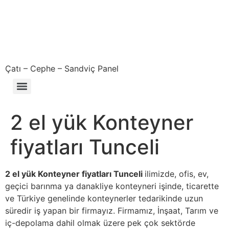
Çatı – Cephe – Sandviç Panel
Çıkma – Defolu – İkinci El – 2. El Sandviç Panel Fiyatları
2 el yük Konteyner
fiyatları Tunceli
2 el yük Konteyner fiyatları Tunceli
ilimizde, ofis, ev,
geçici barınma ya danakliye konteyneri işinde, ticarette
ve Türkiye genelinde konteynerler tedarikinde uzun
süredir iş yapan bir firmayız. Firmamız, İnşaat, Tarım ve
iç-depolama dahil olmak üzere pek çok sektörde