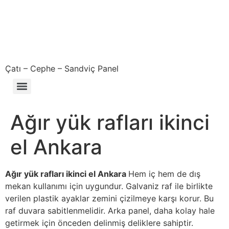
Çatı – Cephe – Sandviç Panel
Çıkma – Defolu – İkinci El – 2. El Sandviç Panel Fiyatları
Ağır yük rafları ikinci
el Ankara
Ağır yük rafları ikinci el Ankara
Hem iç hem de dış
mekan kullanımı için uygundur. Galvaniz raf ile birlikte
verilen plastik ayaklar zemini çizilmeye karşı korur. Bu
raf duvara sabitlenmelidir. Arka panel, daha kolay hale
getirmek için önceden delinmiş deliklere sahiptir.