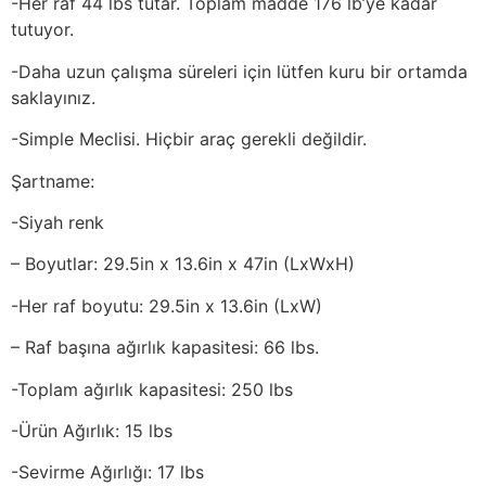
-Her raf 44 lbs tutar. Toplam madde 176 lb’ye kadar
tutuyor.
-Daha uzun çalışma süreleri için lütfen kuru bir ortamda
saklayınız.
-Simple Meclisi. Hiçbir araç gerekli değildir.
Şartname:
-Siyah renk
– Boyutlar: 29.5in x 13.6in x 47in (LxWxH)
-Her raf boyutu: 29.5in x 13.6in (LxW)
– Raf başına ağırlık kapasitesi: 66 lbs.
-Toplam ağırlık kapasitesi: 250 lbs
-Ürün Ağırlık: 15 lbs
-Sevirme Ağırlığı: 17 lbs