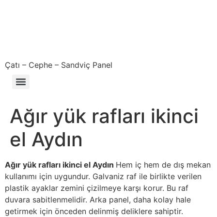
Çatı – Cephe – Sandviç Panel
Çıkma – Defolu – İkinci El – 2. El Sandviç Panel Fiyatları
Ağır yük rafları ikinci
el Aydın
Ağır yük rafları ikinci el Aydın
Hem iç hem de dış mekan
kullanımı için uygundur. Galvaniz raf ile birlikte verilen
plastik ayaklar zemini çizilmeye karşı korur. Bu raf
duvara sabitlenmelidir. Arka panel, daha kolay hale
getirmek için önceden delinmiş deliklere sahiptir.