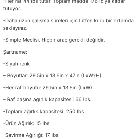
-Her raf 44 lbs tutar. Toplam madde 176 lb’ye kadar
tutuyor.
-Daha uzun çalışma süreleri için lütfen kuru bir ortamda
saklayınız.
-Simple Meclisi. Hiçbir araç gerekli değildir.
Şartname:
-Siyah renk
– Boyutlar: 29.5in x 13.6in x 47in (LxWxH)
-Her raf boyutu: 29.5in x 13.6in (LxW)
– Raf başına ağırlık kapasitesi: 66 lbs.
-Toplam ağırlık kapasitesi: 250 lbs
-Ürün Ağırlık: 15 lbs
-Sevirme Ağırlığı: 17 lbs