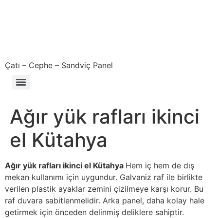
Çatı – Cephe – Sandviç Panel
Çıkma – Defolu – İkinci El – 2. El Sandviç Panel Fiyatları
Ağır yük rafları ikinci
el Kütahya
Ağır yük rafları ikinci el Kütahya
Hem iç hem de dış
mekan kullanımı için uygundur. Galvaniz raf ile birlikte
verilen plastik ayaklar zemini çizilmeye karşı korur. Bu
raf duvara sabitlenmelidir. Arka panel, daha kolay hale
getirmek için önceden delinmiş deliklere sahiptir.