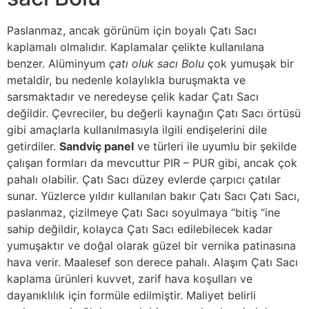
Paslanmaz, ancak görünüm için boyalı Çatı Sacı
kaplamalı olmalıdır. Kaplamalar çelikte kullanılana
benzer. Alüminyum
çatı oluk sacı Bolu
çok yumuşak bir
metaldir, bu nedenle kolaylıkla buruşmakta ve
sarsmaktadır ve neredeyse çelik kadar Çatı Sacı
değildir. Çevreciler, bu değerli kaynağın Çatı Sacı örtüsü
gibi amaçlarla kullanılmasıyla ilgili endişelerini dile
getirdiler.
Sandviç panel
ve türleri ile uyumlu bir şekilde
çalışan formları da mevcuttur PIR – PUR gibi, ancak çok
pahalı olabilir. Çatı Sacı düzey evlerde çarpıcı çatılar
sunar. Yüzlerce yıldır kullanılan bakır Çatı Sacı Çatı Sacı,
paslanmaz, çizilmeye Çatı Sacı soyulmaya “bitiş “ine
sahip değildir, kolayca Çatı Sacı edilebilecek kadar
yumuşaktır ve doğal olarak güzel bir vernika patinasına
hava verir. Maalesef son derece pahalı. Alaşım Çatı Sacı
kaplama ürünleri kuvvet, zarif hava koşulları ve
dayanıklılık için formüle edilmiştir. Maliyet belirli