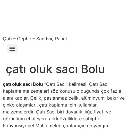
Çatı – Cephe – Sandviç Panel
Çıkma – Defolu – İkinci El – 2. El Sandviç Panel Fiyatları
çatı oluk sacı Bolu
çatı oluk sacı Bolu
“Çatı Sacı” kelimesi, Çatı Sacı
kaplama malzemeleri söz konusu olduğunda çok fazla
alanı kaplar. Çelik, paslanmaz çelik, alüminyum, bakır ve
çinko alaşımları, çatı kaplama için kullanılan
malzemelerdir. Çatı Sacı biri dayanıklılığı, fiyatı ve
görünümü etkileyen farklı özelliklere sahiptir.
Konvansiyonel Malzemeleri çatılar için en yaygın