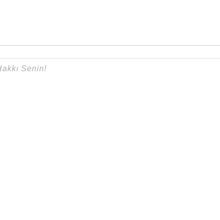
{}
[+]