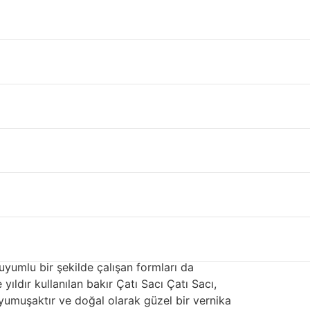
azla alanı kaplar. Çelik, paslanmaz çelik,
ı, fiyatı ve görünümü etkileyen farklı
nyumdur. Çoğu kaplaması için kullanılan çelik,
ıklı kaplama ve kaplamaya karar verdiler.
sı yapışma sağlar ve fırında pişirilmiş akrilik
elde yüksek dayanımlı boya kaplamalarına
um, bazı konut Çatı Sacı Çatı Sacı kaplamaları
ç hesaplama Ordu
er. Alüminyum
çatı saç hesaplama Ordu
çok
ı değildir. Çevreciler, bu değerli kaynağın
 uyumlu bir şekilde çalışan formları da
yıldır kullanılan bakır Çatı Sacı Çatı Sacı,
 yumuşaktır ve doğal olarak güzel bir vernika