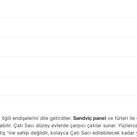
ma Ordu
, Çatı Sacı kaplama malzemeleri söz konusu olduğunda çok f
ama için kullanılan malzemelerdir. Çatı Sacı biri dayanıklılığ
i çatılar için en yaygın kullanılan malzemeler çelik ve alümi
ciler, çeliği Çatı Sacı ve korozyondan koruyan birçok dayan
kaplanır ve daha sonra mühürlenir. Epoksi astarın bir kaplama
ka sistemleri ticari uygulamalar için tasarlandığından gen
üler fluorokarbon kaplamaya denir. Son derece hafif alüminy
kas Üstü Kaplama İçin çatı sa
cı kaplamalı olmalıdır. Kaplamalar çelikte kullanılana benz
uruşmakta ve sarsmaktadır ve neredeyse çelik kadar Çatı Sac
lgili endişelerini dile getirdiler.
Sandviç panel
ve türleri ile
ilir. Çatı Sacı düzey evlerde çarpıcı çatılar sunar. Yüzlerce 
ş “ine sahip değildir, kolayca Çatı Sacı edilebilecek kadar