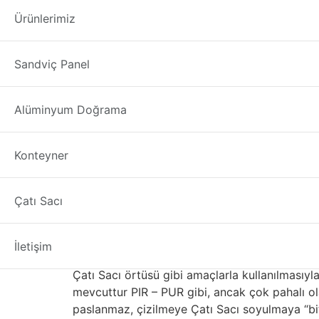
çatı saç hesapla
Ürünlerimiz
çatı saç hesaplama Ordu
“Çatı Sacı” kelimesi
Sandviç Panel
alüminyum, bakır ve çinko alaşımları, çatı kapl
özelliklere sahiptir. Konvansiyonel Malzemeler
alüminyumdan daha ağır ve dayanıklıdır. Üreti
Alüminyum Doğrama
Çelik genellikle korozyon koruması için çinko 
Çatı Sacı kaplama renk ve koruma katar. Taba
Konteyner
sahiptir. Çatı Sacı çok üründe kullanılan pop
için kullanılır.
Metal ya da Beton Kar
Çatı Sacı
Paslanmaz, ancak görünüm için boyalı Çatı Sa
İletişim
yumuşak bir metaldir, bu nedenle kolaylıkla b
Çatı Sacı örtüsü gibi amaçlarla kullanılmasıyla i
mevcuttur PIR – PUR gibi, ancak çok pahalı olab
paslanmaz, çizilmeye Çatı Sacı soyulmaya “biti