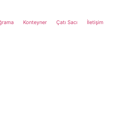
ğrama
Konteyner
Çatı Sacı
İletişim