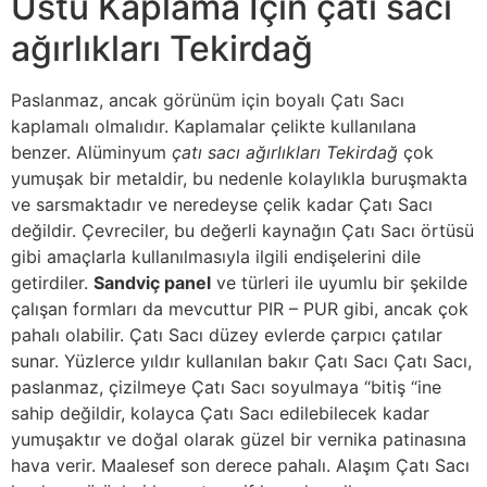
Üstü Kaplama İçin çatı sacı
ağırlıkları Tekirdağ
Paslanmaz, ancak görünüm için boyalı Çatı Sacı
kaplamalı olmalıdır. Kaplamalar çelikte kullanılana
benzer. Alüminyum
çatı sacı ağırlıkları Tekirdağ
çok
yumuşak bir metaldir, bu nedenle kolaylıkla buruşmakta
ve sarsmaktadır ve neredeyse çelik kadar Çatı Sacı
değildir. Çevreciler, bu değerli kaynağın Çatı Sacı örtüsü
gibi amaçlarla kullanılmasıyla ilgili endişelerini dile
getirdiler.
Sandviç panel
ve türleri ile uyumlu bir şekilde
çalışan formları da mevcuttur PIR – PUR gibi, ancak çok
pahalı olabilir. Çatı Sacı düzey evlerde çarpıcı çatılar
sunar. Yüzlerce yıldır kullanılan bakır Çatı Sacı Çatı Sacı,
paslanmaz, çizilmeye Çatı Sacı soyulmaya “bitiş “ine
sahip değildir, kolayca Çatı Sacı edilebilecek kadar
yumuşaktır ve doğal olarak güzel bir vernika patinasına
hava verir. Maalesef son derece pahalı. Alaşım Çatı Sacı