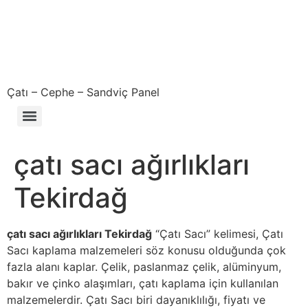
Çatı – Cephe – Sandviç Panel
Çıkma – Defolu – İkinci El – 2. El Sandviç Panel Fiyatları
çatı sacı ağırlıkları
Tekirdağ
çatı sacı ağırlıkları Tekirdağ
“Çatı Sacı” kelimesi, Çatı
Sacı kaplama malzemeleri söz konusu olduğunda çok
fazla alanı kaplar. Çelik, paslanmaz çelik, alüminyum,
bakır ve çinko alaşımları, çatı kaplama için kullanılan
malzemelerdir. Çatı Sacı biri dayanıklılığı, fiyatı ve