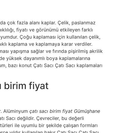
a çok fazla alanı kaplar. Çelik, paslanmaz
klılığı, fiyatı ve görünümü etkileyen farklı
nyumdur. Çoğu kaplaması için kullanılan çelik,
ıklı kaplama ve kaplamaya karar verdiler.
sı yapışma sağlar ve fırında pişirilmiş akrilik
elde yüksek dayanımlı boya kaplamalarına
um, bazı konut Çatı Sacı Çatı Sacı kaplamaları
birim fiyat
er. Alüminyum
çatı sacı birim fiyat Gümüşhane
 Sacı değildir. Çevreciler, bu değerli
türleri ile uyumlu bir şekilde çalışan formları
ce yıldır kullanılan bakır Çatı Sacı Çatı Sacı,