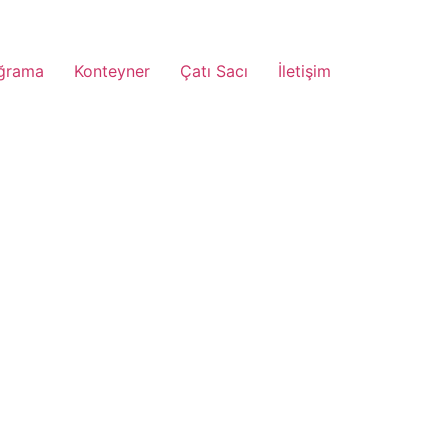
ğrama
Konteyner
Çatı Sacı
İletişim