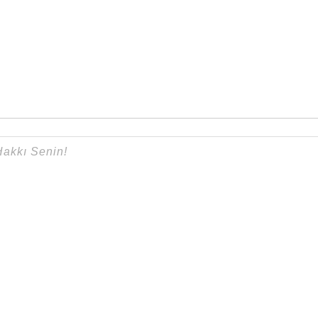
{}
[+]