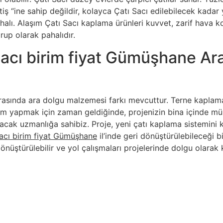
ş “ine sahip değildir, kolayca Çatı Sacı edilebilecek kadar
lı. Alaşım Çatı Sacı kaplama ürünleri kuvvet, zarif hava koşu
rup olarak pahalıdır.
sacı birim fiyat Gümüşhane Ara
asında ara dolgu malzemesi farkı mevcuttur. Terne kaplama
atırım yapmak için zaman geldiğinde, projenizin bina içinde
acak uzmanlığa sahibiz. Proje, yeni çatı kaplama sistemini
sacı birim fiyat Gümüşhane
il’inde geri dönüştürülebileceği b
önüştürülebilir ve yol çalışmaları projelerinde dolgu olarak k