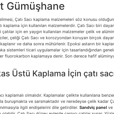
iyat Gümüşhane
elimesi, Çatı Sacı kaplama malzemeleri söz konusu olduğund
ı kaplama için kullanılan malzemelerdir. Çatı Sacı biri dayanı
i çatılar için en yaygın kullanılan malzemeler çelik ve alümi
ciler, çeliği Çatı Sacı ve korozyondan koruyan birçok dayan
kaplanır ve daha sonra mühürlenir. Epoksi astarın bir kaplama
ka sistemleri ticari uygulamalar için tasarlandığından gen
üler fluorokarbon kaplamaya denir. Son derece hafif alüminy
s Üstü Kaplama İçin çatı sacı 
cı kaplamalı olmalıdır. Kaplamalar çelikte kullanılana benz
la buruşmakta ve sarsmaktadır ve neredeyse çelik kadar Çatı
lmasıyla ilgili endişelerini dile getirdiler.
Sandviç panel
ve 
labilir. Çatı Sacı düzey evlerde çarpıcı çatılar sunar. Yüzler