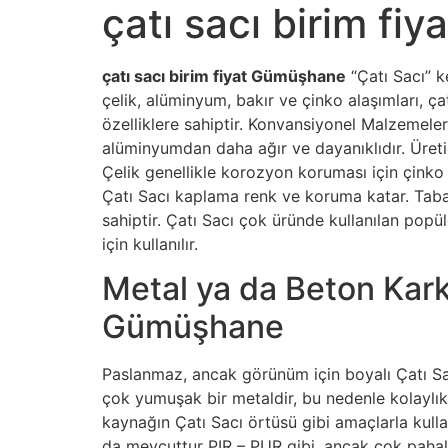
çatı sacı birim f
çatı sacı birim fiyat Gümüşhane
“Çatı Sacı” k
çelik, alüminyum, bakır ve çinko alaşımları, çat
özelliklere sahiptir. Konvansiyonel Malzemeler
alüminyumdan daha ağır ve dayanıklıdır. Üreti
Çelik genellikle korozyon koruması için çinko 
Çatı Sacı kaplama renk ve koruma katar. Taba
sahiptir. Çatı Sacı çok üründe kullanılan pop
için kullanılır.
Metal ya da Beton Karka
Gümüşhane
Paslanmaz, ancak görünüm için boyalı Çatı Sa
çok yumuşak bir metaldir, bu nedenle kolaylık
kaynağın Çatı Sacı örtüsü gibi amaçlarla kullanı
da mevcuttur PIR – PUR gibi, ancak çok pahalı o