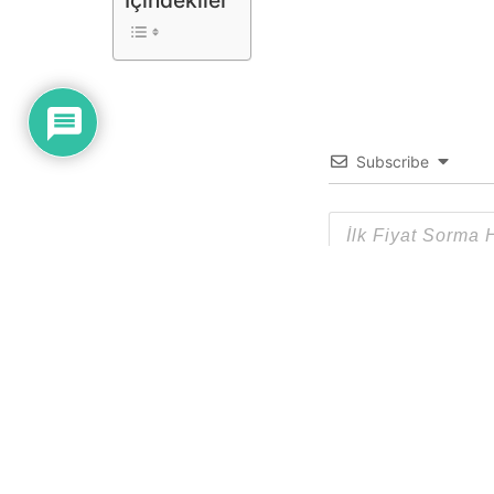
İçindekiler
Subscribe
0
YORUM