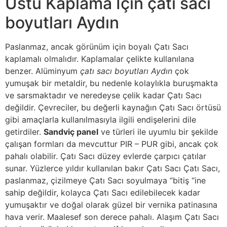
Üstü Kaplama İçin çatı sacı
boyutları Aydın
Paslanmaz, ancak görünüm için boyalı Çatı Sacı
kaplamalı olmalıdır. Kaplamalar çelikte kullanılana
benzer. Alüminyum
çatı sacı boyutları Aydın
çok
yumuşak bir metaldir, bu nedenle kolaylıkla buruşmakta
ve sarsmaktadır ve neredeyse çelik kadar Çatı Sacı
değildir. Çevreciler, bu değerli kaynağın Çatı Sacı örtüsü
gibi amaçlarla kullanılmasıyla ilgili endişelerini dile
getirdiler.
Sandviç panel
ve türleri ile uyumlu bir şekilde
çalışan formları da mevcuttur PIR – PUR gibi, ancak çok
pahalı olabilir. Çatı Sacı düzey evlerde çarpıcı çatılar
sunar. Yüzlerce yıldır kullanılan bakır Çatı Sacı Çatı Sacı,
paslanmaz, çizilmeye Çatı Sacı soyulmaya “bitiş “ine
sahip değildir, kolayca Çatı Sacı edilebilecek kadar
yumuşaktır ve doğal olarak güzel bir vernika patinasına
hava verir. Maalesef son derece pahalı. Alaşım Çatı Sacı