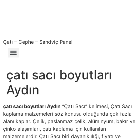
Çatı – Cephe – Sandviç Panel
Çıkma – Defolu – İkinci El – 2. El Sandviç Panel Fiyatları
çatı sacı boyutları
Aydın
çatı sacı boyutları Aydın
“Çatı Sacı” kelimesi, Çatı Sacı
kaplama malzemeleri söz konusu olduğunda çok fazla
alanı kaplar. Çelik, paslanmaz çelik, alüminyum, bakır ve
çinko alaşımları, çatı kaplama için kullanılan
malzemelerdir. Çatı Sacı biri dayanıklılığı, fiyatı ve