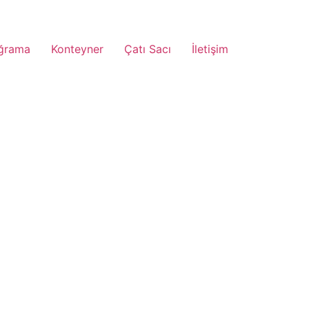
ğrama
Konteyner
Çatı Sacı
İletişim