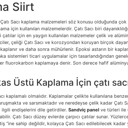
a Siirt
, Çatı Sacı kaplama malzemeleri söz konusu olduğunda çok fa
ama için kullanılan malzemelerdir. Çatı Sacı biri dayanıklılığ
i çatılar için en yaygın kullanılan malzemeler çelik ve alümi
ciler, çeliği Çatı Sacı ve korozyondan koruyan birçok dayan
kaplanır ve daha sonra mühürlenir. Epoksi astarın bir kaplama
ka sistemleri ticari uygulamalar için tasarlandığından gen
üler fluorokarbon kaplamaya denir. Son derece hafif alüminy
as Üstü Kaplama İçin çatı sac
cı kaplamalı olmalıdır. Kaplamalar çelikte kullanılana benz
uruşmakta ve sarsmaktadır ve neredeyse çelik kadar Çatı Sac
lgili endişelerini dile getirdiler.
Sandviç panel
ve türleri ile
ilir. Çatı Sacı düzey evlerde çarpıcı çatılar sunar. Yüzlerce 
ş “ine sahip değildir, kolayca Çatı Sacı edilebilecek kadar