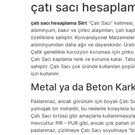
çatı sacı hesaplam
çatı sacı hesaplama Siirt
“Çatı Sacı” kelimesi
alüminyum, bakır ve çinko alaşımları, çatı kapl
özelliklere sahiptir. Konvansiyonel Malzemeler
alüminyumdan daha ağır ve dayanıklıdır. Üreti
Çelik genellikle korozyon koruması için çinko 
Çatı Sacı kaplama renk ve koruma katar. Taba
sahiptir. Çatı Sacı çok üründe kullanılan pop
için kullanılır.
Metal ya da Beton Kark
Paslanmaz, ancak görünüm için boyalı Çatı Sa
yumuşak bir metaldir, bu nedenle kolaylıkla b
Çatı Sacı örtüsü gibi amaçlarla kullanılmasıyla i
mevcuttur PIR – PUR gibi, ancak çok pahalı olab
paslanmaz, çizilmeye Çatı Sacı soyulmaya “biti