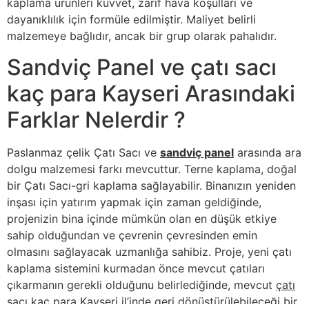
kaplama ürünleri kuvvet, zarif hava koşulları ve
dayanıklılık için formüle edilmiştir. Maliyet belirli
malzemeye bağlıdır, ancak bir grup olarak pahalıdır.
Sandviç Panel ve çatı sacı
kaç para Kayseri Arasındaki
Farklar Nelerdir ?
Paslanmaz çelik Çatı Sacı ve
sandviç panel
arasında ara
dolgu malzemesi farkı mevcuttur. Terne kaplama, doğal
bir Çatı Sacı-gri kaplama sağlayabilir. Binanızın yeniden
inşası için yatırım yapmak için zaman geldiğinde,
projenizin bina içinde mümkün olan en düşük etkiye
sahip olduğundan ve çevrenin çevresinden emin
olmasını sağlayacak uzmanlığa sahibiz. Proje, yeni çatı
kaplama sistemini kurmadan önce mevcut çatıları
çıkarmanın gerekli olduğunu belirlediğinde, mevcut
çatı
sacı kaç para Kayseri
il’inde geri dönüştürülebileceği bir