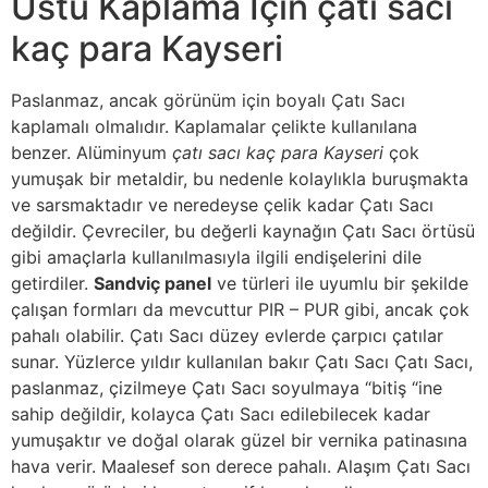
Üstü Kaplama İçin çatı sacı
kaç para Kayseri
Paslanmaz, ancak görünüm için boyalı Çatı Sacı
kaplamalı olmalıdır. Kaplamalar çelikte kullanılana
benzer. Alüminyum
çatı sacı kaç para Kayseri
çok
yumuşak bir metaldir, bu nedenle kolaylıkla buruşmakta
ve sarsmaktadır ve neredeyse çelik kadar Çatı Sacı
değildir. Çevreciler, bu değerli kaynağın Çatı Sacı örtüsü
gibi amaçlarla kullanılmasıyla ilgili endişelerini dile
getirdiler.
Sandviç panel
ve türleri ile uyumlu bir şekilde
çalışan formları da mevcuttur PIR – PUR gibi, ancak çok
pahalı olabilir. Çatı Sacı düzey evlerde çarpıcı çatılar
sunar. Yüzlerce yıldır kullanılan bakır Çatı Sacı Çatı Sacı,
paslanmaz, çizilmeye Çatı Sacı soyulmaya “bitiş “ine
sahip değildir, kolayca Çatı Sacı edilebilecek kadar
yumuşaktır ve doğal olarak güzel bir vernika patinasına
hava verir. Maalesef son derece pahalı. Alaşım Çatı Sacı