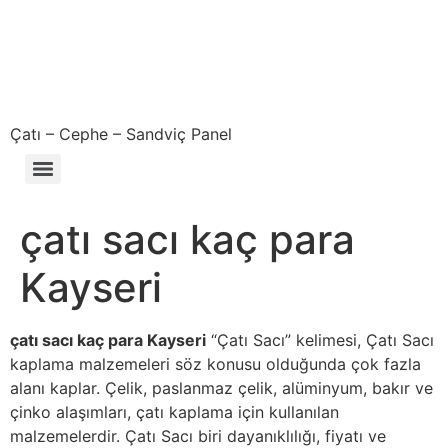
Çatı – Cephe – Sandviç Panel
Çıkma – Defolu – İkinci El – 2. El Sandviç Panel Fiyatları
çatı sacı kaç para
Kayseri
çatı sacı kaç para Kayseri
“Çatı Sacı” kelimesi, Çatı Sacı
kaplama malzemeleri söz konusu olduğunda çok fazla
alanı kaplar. Çelik, paslanmaz çelik, alüminyum, bakır ve
çinko alaşımları, çatı kaplama için kullanılan
malzemelerdir. Çatı Sacı biri dayanıklılığı, fiyatı ve