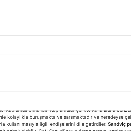
kinası Diyarbakır
” kelimesi, Çatı Sacı kaplama malzemeleri söz konusu olduğ
ımları, çatı kaplama için kullanılan malzemelerdir. Çatı Sacı
iyonel Malzemeleri çatılar için en yaygın kullanılan malzeme
ayanıklıdır. Üreticiler, çeliği Çatı Sacı ve korozyondan ko
ması için çinko kaplanır ve daha sonra mühürlenir. Epoksi as
koruma katar. Tabaka sistemleri ticari uygulamalar için tasa
kullanılan popüler fluorokarbon kaplamaya denir. Son derece
as Üstü Kaplama İçin çatı sac
cı kaplamalı olmalıdır. Kaplamalar çelikte kullanılana benz
e kolaylıkla buruşmakta ve sarsmaktadır ve neredeyse çelik
 kullanılmasıyla ilgili endişelerini dile getirdiler.
Sandviç p