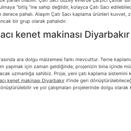
 pahalı olabilir. Çatı Sacı düzey evlerde çarpıcı çatılar suna
lmaya “bitiş “ine sahip değildir, kolayca Çatı Sacı edilebi
 derece pahalı. Alaşım Çatı Sacı kaplama ürünleri kuvvet, za
ancak bir grup olarak pahalıdır.
sacı kenet makinası Diyarbakır
asında ara dolgu malzemesi farkı mevcuttur. Terne kaplama
atırım yapmak için zaman geldiğinde, projenizin bina içinde
acak uzmanlığa sahibiz. Proje, yeni çatı kaplama sistemini
sacı kenet makinası Diyarbakır
il’inde geri dönüştürülebileceğ
önüştürülebilir ve yol çalışmaları projelerinde dolgu olarak k