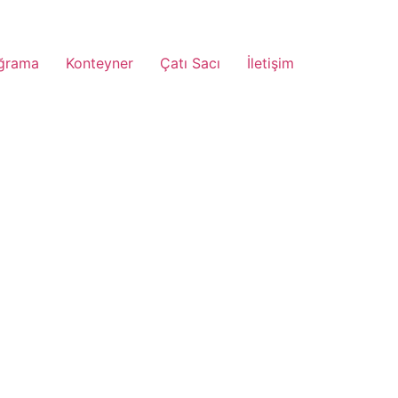
ğrama
Konteyner
Çatı Sacı
İletişim