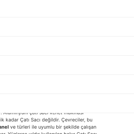
unda çok fazla alanı kaplar. Çelik,
 biri dayanıklılığı, fiyatı ve görünümü
ler çelik ve alüminyumdur. Çoğu kaplaması için
ruyan birçok dayanıklı kaplama ve kaplamaya
tarın bir kaplaması yapışma sağlar ve fırında
rlandığından genelde yüksek dayanımlı boya
 hafif alüminyum, bazı konut Çatı Sacı Çatı
ı kenet makinası
er. Alüminyum
çatı sacı kenet makinası
 kadar Çatı Sacı değildir. Çevreciler, bu
anel
ve türleri ile uyumlu bir şekilde çalışan