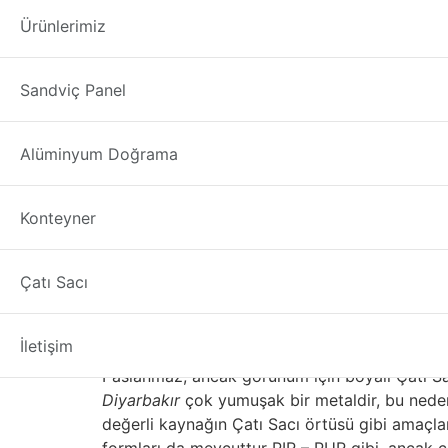
çatı sacı kenet ma
Ürünlerimiz
çatı sacı kenet makinası Diyarbakır
“Çatı Sacı
Sandviç Panel
paslanmaz çelik, alüminyum, bakır ve çinko alaş
etkileyen farklı özelliklere sahiptir. Konvans
kullanılan çelik, alüminyumdan daha ağır ve d
Alüminyum Doğrama
karar verdiler. Çelik genellikle korozyon koru
pişirilmiş akrilik Çatı Sacı kaplama renk ve 
Konteyner
kaplamalarına sahiptir. Çatı Sacı çok üründe 
Sacı kaplamaları için kullanılır.
Metal ya da Beton Kark
Çatı Sacı
Diyarbakır
İletişim
Paslanmaz, ancak görünüm için boyalı Çatı Sa
Diyarbakır
çok yumuşak bir metaldir, bu nedenl
değerli kaynağın Çatı Sacı örtüsü gibi amaçlarla