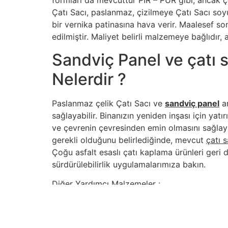
formları da mevcuttur PIR – PUR gibi, ancak çok
Çatı Sacı, paslanmaz, çizilmeye Çatı Sacı soyu
bir vernika patinasına hava verir. Maalesef son
edilmiştir. Maliyet belirli malzemeye bağlıdır, 
Sandviç Panel ve çatı 
Nelerdir ?
Paslanmaz çelik Çatı Sacı ve
sandviç panel
ar
sağlayabilir. Binanızın yeniden inşası için y
ve çevrenin çevresinden emin olmasını sağlay
gerekli olduğunu belirlediğinde, mevcut
çatı 
Çoğu asfalt esaslı çatı kaplama ürünleri geri d
sürdürülebilirlik uygulamalarımıza bakın.
Diğer Yardımcı Malzemeler :
Sandviç Panel