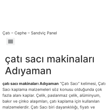
Çatı – Cephe – Sandviç Panel
Çıkma – Defolu – İkinci El – 2. El Sandviç Panel Fiyatları
çatı sacı makinaları
Adıyaman
çatı sacı makinaları Adıyaman
“Çatı Sacı” kelimesi, Çatı
Sacı kaplama malzemeleri söz konusu olduğunda çok
fazla alanı kaplar. Çelik, paslanmaz çelik, alüminyum,
bakır ve çinko alaşımları, çatı kaplama için kullanılan
malzemelerdir. Çatı Sacı biri dayanıklılığı, fiyatı ve