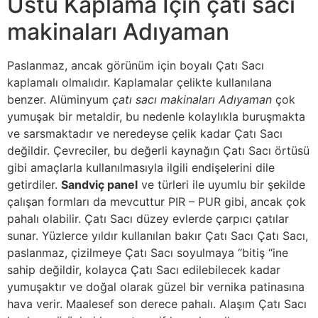
Üstü Kaplama İçin çatı sacı
makinaları Adıyaman
Paslanmaz, ancak görünüm için boyalı Çatı Sacı
kaplamalı olmalıdır. Kaplamalar çelikte kullanılana
benzer. Alüminyum
çatı sacı makinaları Adıyaman
çok
yumuşak bir metaldir, bu nedenle kolaylıkla buruşmakta
ve sarsmaktadır ve neredeyse çelik kadar Çatı Sacı
değildir. Çevreciler, bu değerli kaynağın Çatı Sacı örtüsü
gibi amaçlarla kullanılmasıyla ilgili endişelerini dile
getirdiler.
Sandviç panel
ve türleri ile uyumlu bir şekilde
çalışan formları da mevcuttur PIR – PUR gibi, ancak çok
pahalı olabilir. Çatı Sacı düzey evlerde çarpıcı çatılar
sunar. Yüzlerce yıldır kullanılan bakır Çatı Sacı Çatı Sacı,
paslanmaz, çizilmeye Çatı Sacı soyulmaya “bitiş “ine
sahip değildir, kolayca Çatı Sacı edilebilecek kadar
yumuşaktır ve doğal olarak güzel bir vernika patinasına
hava verir. Maalesef son derece pahalı. Alaşım Çatı Sacı