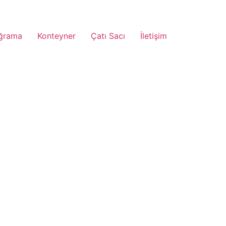
ğrama
Konteyner
Çatı Sacı
İletişim