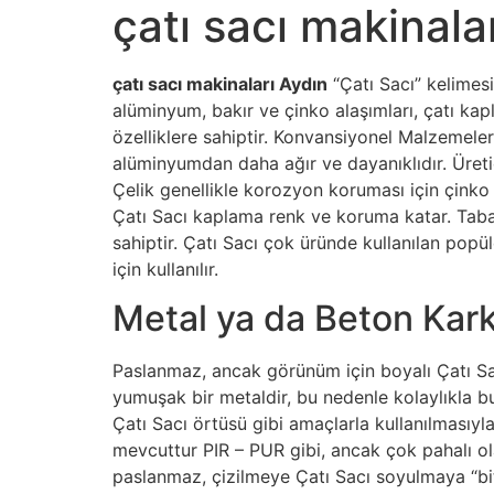
çatı sacı makinala
çatı sacı makinaları Aydın
“Çatı Sacı” kelimes
alüminyum, bakır ve çinko alaşımları, çatı kapl
özelliklere sahiptir. Konvansiyonel Malzemeler
alüminyumdan daha ağır ve dayanıklıdır. Üreti
Çelik genellikle korozyon koruması için çinko 
Çatı Sacı kaplama renk ve koruma katar. Taba
sahiptir. Çatı Sacı çok üründe kullanılan pop
için kullanılır.
Metal ya da Beton Kark
Paslanmaz, ancak görünüm için boyalı Çatı Sa
yumuşak bir metaldir, bu nedenle kolaylıkla b
Çatı Sacı örtüsü gibi amaçlarla kullanılmasıyla i
mevcuttur PIR – PUR gibi, ancak çok pahalı olab
paslanmaz, çizilmeye Çatı Sacı soyulmaya “biti