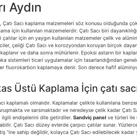
rı Aydın
i, Çatı Sacı kaplama malzemeleri söz konusu olduğunda çok f
ama için kullanılan malzemelerdir. Çatı Sacı biri dayanıklılığ
i çatılar için en yaygın kullanılan malzemeler çelik ve alümi
ciler, çeliği Çatı Sacı ve korozyondan koruyan birçok dayan
kaplanır ve daha sonra mühürlenir. Epoksi astarın bir kaplama
ka sistemleri ticari uygulamalar için tasarlandığından gen
üler fluorokarbon kaplamaya denir. Son derece hafif alüminy
as Üstü Kaplama İçin çatı sac
cı kaplamalı olmalıdır. Kaplamalar çelikte kullanılana benz
uruşmakta ve sarsmaktadır ve neredeyse çelik kadar Çatı Sac
lgili endişelerini dile getirdiler.
Sandviç panel
ve türleri ile
ilir. Çatı Sacı düzey evlerde çarpıcı çatılar sunar. Yüzlerce 
ş “ine sahip değildir, kolayca Çatı Sacı edilebilecek kadar