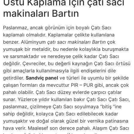
Üstü Kaplama İçin çatı sacı
makinaları Bartın
Paslanmaz, ancak görünüm için boyalı Çatı Sacı
kaplamalı olmalıdır. Kaplamalar çelikte kullanılana
benzer. Alüminyum
çatı sacı makinaları Bartın
çok
yumuşak bir metaldir, bu nedenle kolaylıkla buruşmakta
ve sarsmaktadır ve neredeyse çelik kadar Çatı Sacı
değildir. Çevreciler, bu değerli kaynağın Çatı Sacı örtüsü
gibi amaçlarla kullanılmasıyla ilgili endişelerini dile
getirdiler.
Sandviç panel
ve türleri ile uyumlu bir şekilde
çalışan formları da mevcuttur PIR – PUR gibi, ancak çok
pahalı olabilir. Çatı Sacı düzey evlerde çarpıcı çatılar
sunar. Yüzlerce yıldır kullanılan bakır Çatı Sacı Çatı Sacı,
paslanmaz, çizilmeye Çatı Sacı soyulmaya “bitiş “ine
sahip değildir, kolayca Çatı Sacı edilebilecek kadar
yumuşaktır ve doğal olarak güzel bir vernika patinasına
hava verir. Maalesef son derece pahalı. Alaşım Çatı Sacı