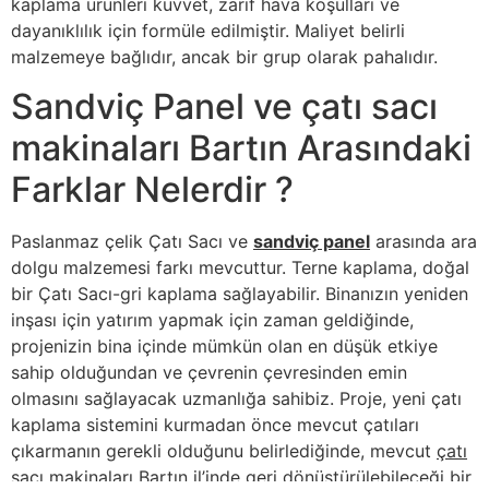
kaplama ürünleri kuvvet, zarif hava koşulları ve
dayanıklılık için formüle edilmiştir. Maliyet belirli
malzemeye bağlıdır, ancak bir grup olarak pahalıdır.
Sandviç Panel ve çatı sacı
makinaları Bartın Arasındaki
Farklar Nelerdir ?
Paslanmaz çelik Çatı Sacı ve
sandviç panel
arasında ara
dolgu malzemesi farkı mevcuttur. Terne kaplama, doğal
bir Çatı Sacı-gri kaplama sağlayabilir. Binanızın yeniden
inşası için yatırım yapmak için zaman geldiğinde,
projenizin bina içinde mümkün olan en düşük etkiye
sahip olduğundan ve çevrenin çevresinden emin
olmasını sağlayacak uzmanlığa sahibiz. Proje, yeni çatı
kaplama sistemini kurmadan önce mevcut çatıları
çıkarmanın gerekli olduğunu belirlediğinde, mevcut
çatı
sacı makinaları Bartın
il’inde geri dönüştürülebileceği bir