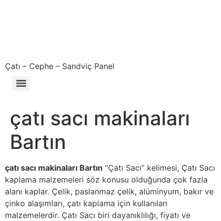
Çatı – Cephe – Sandviç Panel
Çıkma – Defolu – İkinci El – 2. El Sandviç Panel Fiyatları
çatı sacı makinaları
Bartın
çatı sacı makinaları Bartın
“Çatı Sacı” kelimesi, Çatı Sacı
kaplama malzemeleri söz konusu olduğunda çok fazla
alanı kaplar. Çelik, paslanmaz çelik, alüminyum, bakır ve
çinko alaşımları, çatı kaplama için kullanılan
malzemelerdir. Çatı Sacı biri dayanıklılığı, fiyatı ve