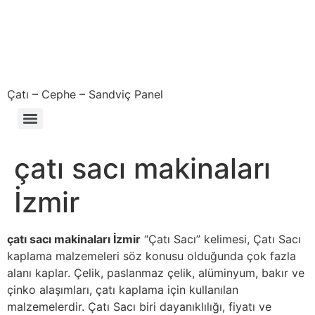
Çatı – Cephe – Sandviç Panel
Çıkma – Defolu – İkinci El – 2. El Sandviç Panel Fiyatları
çatı sacı makinaları
İzmir
çatı sacı makinaları İzmir
“Çatı Sacı” kelimesi, Çatı Sacı
kaplama malzemeleri söz konusu olduğunda çok fazla
alanı kaplar. Çelik, paslanmaz çelik, alüminyum, bakır ve
çinko alaşımları, çatı kaplama için kullanılan
malzemelerdir. Çatı Sacı biri dayanıklılığı, fiyatı ve