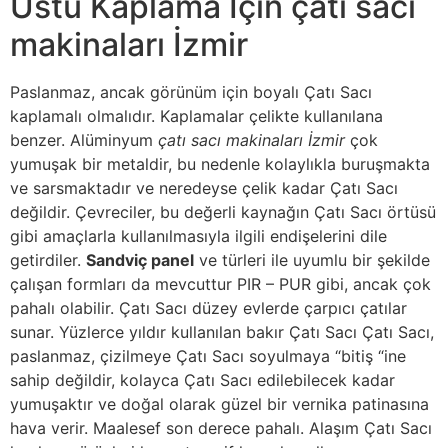
Üstü Kaplama İçin çatı sacı
makinaları İzmir
Paslanmaz, ancak görünüm için boyalı Çatı Sacı
kaplamalı olmalıdır. Kaplamalar çelikte kullanılana
benzer. Alüminyum
çatı sacı makinaları İzmir
çok
yumuşak bir metaldir, bu nedenle kolaylıkla buruşmakta
ve sarsmaktadır ve neredeyse çelik kadar Çatı Sacı
değildir. Çevreciler, bu değerli kaynağın Çatı Sacı örtüsü
gibi amaçlarla kullanılmasıyla ilgili endişelerini dile
getirdiler.
Sandviç panel
ve türleri ile uyumlu bir şekilde
çalışan formları da mevcuttur PIR – PUR gibi, ancak çok
pahalı olabilir. Çatı Sacı düzey evlerde çarpıcı çatılar
sunar. Yüzlerce yıldır kullanılan bakır Çatı Sacı Çatı Sacı,
paslanmaz, çizilmeye Çatı Sacı soyulmaya “bitiş “ine
sahip değildir, kolayca Çatı Sacı edilebilecek kadar
yumuşaktır ve doğal olarak güzel bir vernika patinasına
hava verir. Maalesef son derece pahalı. Alaşım Çatı Sacı