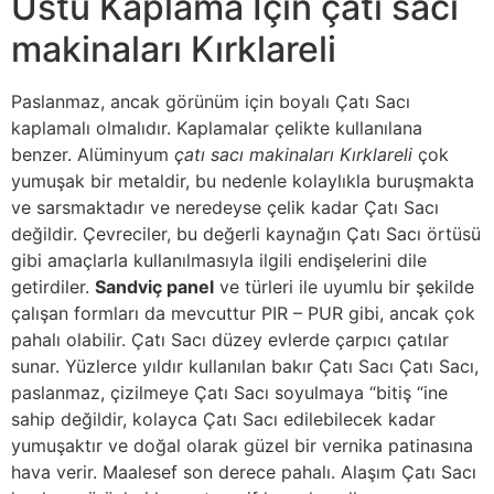
Üstü Kaplama İçin çatı sacı
makinaları Kırklareli
Paslanmaz, ancak görünüm için boyalı Çatı Sacı
kaplamalı olmalıdır. Kaplamalar çelikte kullanılana
benzer. Alüminyum
çatı sacı makinaları Kırklareli
çok
yumuşak bir metaldir, bu nedenle kolaylıkla buruşmakta
ve sarsmaktadır ve neredeyse çelik kadar Çatı Sacı
değildir. Çevreciler, bu değerli kaynağın Çatı Sacı örtüsü
gibi amaçlarla kullanılmasıyla ilgili endişelerini dile
getirdiler.
Sandviç panel
ve türleri ile uyumlu bir şekilde
çalışan formları da mevcuttur PIR – PUR gibi, ancak çok
pahalı olabilir. Çatı Sacı düzey evlerde çarpıcı çatılar
sunar. Yüzlerce yıldır kullanılan bakır Çatı Sacı Çatı Sacı,
paslanmaz, çizilmeye Çatı Sacı soyulmaya “bitiş “ine
sahip değildir, kolayca Çatı Sacı edilebilecek kadar
yumuşaktır ve doğal olarak güzel bir vernika patinasına
hava verir. Maalesef son derece pahalı. Alaşım Çatı Sacı