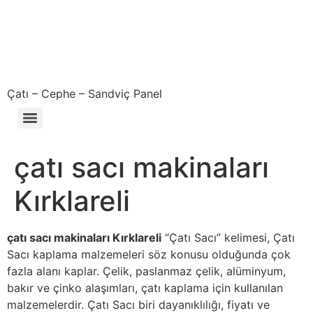
Çatı – Cephe – Sandviç Panel
Çıkma – Defolu – İkinci El – 2. El Sandviç Panel Fiyatları
çatı sacı makinaları
Kırklareli
çatı sacı makinaları Kırklareli
“Çatı Sacı” kelimesi, Çatı
Sacı kaplama malzemeleri söz konusu olduğunda çok
fazla alanı kaplar. Çelik, paslanmaz çelik, alüminyum,
bakır ve çinko alaşımları, çatı kaplama için kullanılan
malzemelerdir. Çatı Sacı biri dayanıklılığı, fiyatı ve