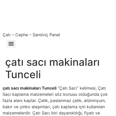
Çatı – Cephe – Sandviç Panel
Çıkma – Defolu – İkinci El – 2. El Sandviç Panel Fiyatları
çatı sacı makinaları
Tunceli
çatı sacı makinaları Tunceli
“Çatı Sacı” kelimesi, Çatı
Sacı kaplama malzemeleri söz konusu olduğunda çok
fazla alanı kaplar. Çelik, paslanmaz çelik, alüminyum,
bakır ve çinko alaşımları, çatı kaplama için kullanılan
malzemelerdir. Çatı Sacı biri dayanıklılığı, fiyatı ve