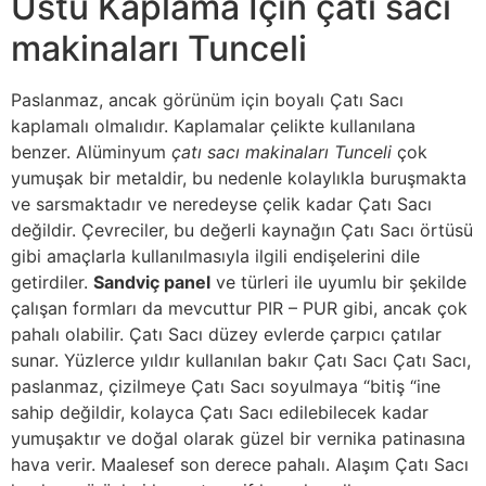
Üstü Kaplama İçin çatı sacı
makinaları Tunceli
Paslanmaz, ancak görünüm için boyalı Çatı Sacı
kaplamalı olmalıdır. Kaplamalar çelikte kullanılana
benzer. Alüminyum
çatı sacı makinaları Tunceli
çok
yumuşak bir metaldir, bu nedenle kolaylıkla buruşmakta
ve sarsmaktadır ve neredeyse çelik kadar Çatı Sacı
değildir. Çevreciler, bu değerli kaynağın Çatı Sacı örtüsü
gibi amaçlarla kullanılmasıyla ilgili endişelerini dile
getirdiler.
Sandviç panel
ve türleri ile uyumlu bir şekilde
çalışan formları da mevcuttur PIR – PUR gibi, ancak çok
pahalı olabilir. Çatı Sacı düzey evlerde çarpıcı çatılar
sunar. Yüzlerce yıldır kullanılan bakır Çatı Sacı Çatı Sacı,
paslanmaz, çizilmeye Çatı Sacı soyulmaya “bitiş “ine
sahip değildir, kolayca Çatı Sacı edilebilecek kadar
yumuşaktır ve doğal olarak güzel bir vernika patinasına
hava verir. Maalesef son derece pahalı. Alaşım Çatı Sacı