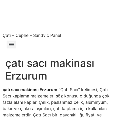
Çatı – Cephe – Sandviç Panel
Çıkma – Defolu – İkinci El – 2. El Sandviç Panel Fiyatları
çatı sacı makinası
Erzurum
çatı sacı makinası Erzurum
“Çatı Sacı” kelimesi, Çatı
Sacı kaplama malzemeleri söz konusu olduğunda çok
fazla alanı kaplar. Çelik, paslanmaz çelik, alüminyum,
bakır ve çinko alaşımları, çatı kaplama için kullanılan
malzemelerdir. Çatı Sacı biri dayanıklılığı, fiyatı ve