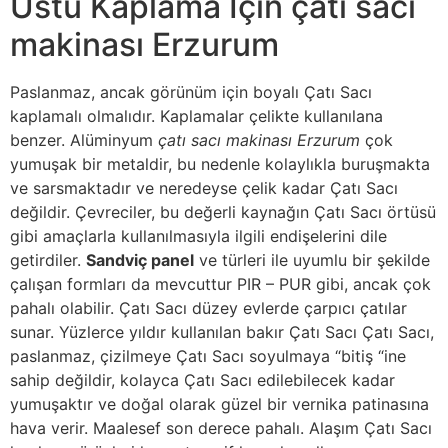
Üstü Kaplama İçin çatı sacı
makinası Erzurum
Paslanmaz, ancak görünüm için boyalı Çatı Sacı
kaplamalı olmalıdır. Kaplamalar çelikte kullanılana
benzer. Alüminyum
çatı sacı makinası Erzurum
çok
yumuşak bir metaldir, bu nedenle kolaylıkla buruşmakta
ve sarsmaktadır ve neredeyse çelik kadar Çatı Sacı
değildir. Çevreciler, bu değerli kaynağın Çatı Sacı örtüsü
gibi amaçlarla kullanılmasıyla ilgili endişelerini dile
getirdiler.
Sandviç panel
ve türleri ile uyumlu bir şekilde
çalışan formları da mevcuttur PIR – PUR gibi, ancak çok
pahalı olabilir. Çatı Sacı düzey evlerde çarpıcı çatılar
sunar. Yüzlerce yıldır kullanılan bakır Çatı Sacı Çatı Sacı,
paslanmaz, çizilmeye Çatı Sacı soyulmaya “bitiş “ine
sahip değildir, kolayca Çatı Sacı edilebilecek kadar
yumuşaktır ve doğal olarak güzel bir vernika patinasına
hava verir. Maalesef son derece pahalı. Alaşım Çatı Sacı