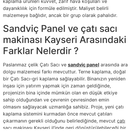
kaplama ürünleri kuvvet, zarif hava koşulları ve
dayanıklılık için formüle edilmiştir. Maliyet belirli
malzemeye bağlıdır, ancak bir grup olarak pahalıdır.
Sandviç Panel ve çatı sacı
makinası Kayseri Arasındaki
Farklar Nelerdir ?
Paslanmaz çelik Çatı Sacı ve
sandviç panel
arasında ara
dolgu malzemesi farkı mevcuttur. Terne kaplama, doğal
bir Çatı Sacı-gri kaplama sağlayabilir. Binanızın yeniden
inşası için yatırım yapmak için zaman geldiğinde,
projenizin bina içinde mümkün olan en düşük etkiye
sahip olduğundan ve çevrenin çevresinden emin
olmasını sağlayacak uzmanlığa sahibiz. Proje, yeni çatı
kaplama sistemini kurmadan önce mevcut çatıları
çıkarmanın gerekli olduğunu belirlediğinde, mevcut
çatı
sacı makinası Kayseri
il’inde geri dönüştürülebileceği bir