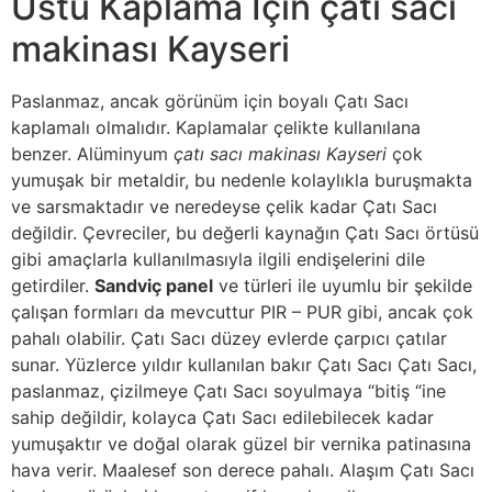
Üstü Kaplama İçin çatı sacı
makinası Kayseri
Paslanmaz, ancak görünüm için boyalı Çatı Sacı
kaplamalı olmalıdır. Kaplamalar çelikte kullanılana
benzer. Alüminyum
çatı sacı makinası Kayseri
çok
yumuşak bir metaldir, bu nedenle kolaylıkla buruşmakta
ve sarsmaktadır ve neredeyse çelik kadar Çatı Sacı
değildir. Çevreciler, bu değerli kaynağın Çatı Sacı örtüsü
gibi amaçlarla kullanılmasıyla ilgili endişelerini dile
getirdiler.
Sandviç panel
ve türleri ile uyumlu bir şekilde
çalışan formları da mevcuttur PIR – PUR gibi, ancak çok
pahalı olabilir. Çatı Sacı düzey evlerde çarpıcı çatılar
sunar. Yüzlerce yıldır kullanılan bakır Çatı Sacı Çatı Sacı,
paslanmaz, çizilmeye Çatı Sacı soyulmaya “bitiş “ine
sahip değildir, kolayca Çatı Sacı edilebilecek kadar
yumuşaktır ve doğal olarak güzel bir vernika patinasına
hava verir. Maalesef son derece pahalı. Alaşım Çatı Sacı