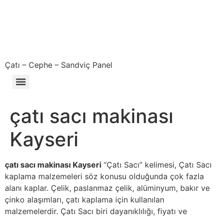
Çatı – Cephe – Sandviç Panel
Çıkma – Defolu – İkinci El – 2. El Sandviç Panel Fiyatları
çatı sacı makinası
Kayseri
çatı sacı makinası Kayseri
“Çatı Sacı” kelimesi, Çatı Sacı
kaplama malzemeleri söz konusu olduğunda çok fazla
alanı kaplar. Çelik, paslanmaz çelik, alüminyum, bakır ve
çinko alaşımları, çatı kaplama için kullanılan
malzemelerdir. Çatı Sacı biri dayanıklılığı, fiyatı ve