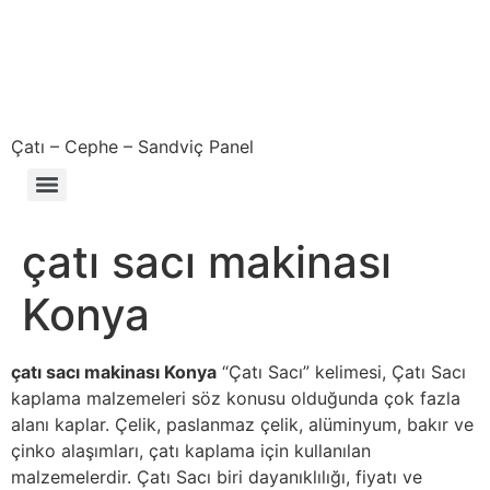
Çatı – Cephe – Sandviç Panel
Çıkma – Defolu – İkinci El – 2. El Sandviç Panel Fiyatları
çatı sacı makinası
Konya
çatı sacı makinası Konya
“Çatı Sacı” kelimesi, Çatı Sacı
kaplama malzemeleri söz konusu olduğunda çok fazla
alanı kaplar. Çelik, paslanmaz çelik, alüminyum, bakır ve
çinko alaşımları, çatı kaplama için kullanılan
malzemelerdir. Çatı Sacı biri dayanıklılığı, fiyatı ve