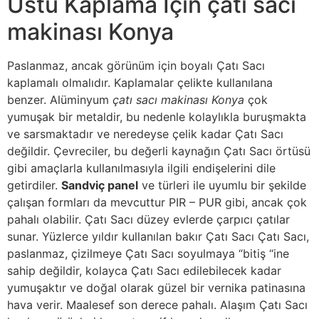
Üstü Kaplama İçin çatı sacı
makinası Konya
Paslanmaz, ancak görünüm için boyalı Çatı Sacı
kaplamalı olmalıdır. Kaplamalar çelikte kullanılana
benzer. Alüminyum
çatı sacı makinası Konya
çok
yumuşak bir metaldir, bu nedenle kolaylıkla buruşmakta
ve sarsmaktadır ve neredeyse çelik kadar Çatı Sacı
değildir. Çevreciler, bu değerli kaynağın Çatı Sacı örtüsü
gibi amaçlarla kullanılmasıyla ilgili endişelerini dile
getirdiler.
Sandviç panel
ve türleri ile uyumlu bir şekilde
çalışan formları da mevcuttur PIR – PUR gibi, ancak çok
pahalı olabilir. Çatı Sacı düzey evlerde çarpıcı çatılar
sunar. Yüzlerce yıldır kullanılan bakır Çatı Sacı Çatı Sacı,
paslanmaz, çizilmeye Çatı Sacı soyulmaya “bitiş “ine
sahip değildir, kolayca Çatı Sacı edilebilecek kadar
yumuşaktır ve doğal olarak güzel bir vernika patinasına
hava verir. Maalesef son derece pahalı. Alaşım Çatı Sacı