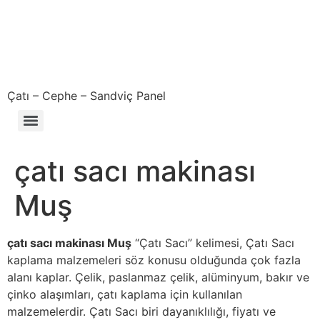
Çatı – Cephe – Sandviç Panel
Çıkma – Defolu – İkinci El – 2. El Sandviç Panel Fiyatları
çatı sacı makinası
Muş
çatı sacı makinası Muş
“Çatı Sacı” kelimesi, Çatı Sacı
kaplama malzemeleri söz konusu olduğunda çok fazla
alanı kaplar. Çelik, paslanmaz çelik, alüminyum, bakır ve
çinko alaşımları, çatı kaplama için kullanılan
malzemelerdir. Çatı Sacı biri dayanıklılığı, fiyatı ve