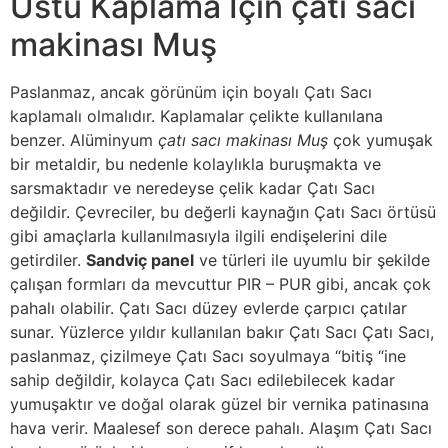
Üstü Kaplama İçin çatı sacı
makinası Muş
Paslanmaz, ancak görünüm için boyalı Çatı Sacı
kaplamalı olmalıdır. Kaplamalar çelikte kullanılana
benzer. Alüminyum
çatı sacı makinası Muş
çok yumuşak
bir metaldir, bu nedenle kolaylıkla buruşmakta ve
sarsmaktadır ve neredeyse çelik kadar Çatı Sacı
değildir. Çevreciler, bu değerli kaynağın Çatı Sacı örtüsü
gibi amaçlarla kullanılmasıyla ilgili endişelerini dile
getirdiler.
Sandviç panel
ve türleri ile uyumlu bir şekilde
çalışan formları da mevcuttur PIR – PUR gibi, ancak çok
pahalı olabilir. Çatı Sacı düzey evlerde çarpıcı çatılar
sunar. Yüzlerce yıldır kullanılan bakır Çatı Sacı Çatı Sacı,
paslanmaz, çizilmeye Çatı Sacı soyulmaya “bitiş “ine
sahip değildir, kolayca Çatı Sacı edilebilecek kadar
yumuşaktır ve doğal olarak güzel bir vernika patinasına
hava verir. Maalesef son derece pahalı. Alaşım Çatı Sacı