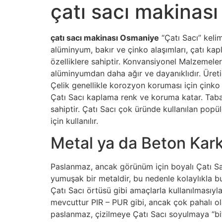
çatı sacı makinas
çatı sacı makinası Osmaniye
“Çatı Sacı” keli
alüminyum, bakır ve çinko alaşımları, çatı kapl
özelliklere sahiptir. Konvansiyonel Malzemeler
alüminyumdan daha ağır ve dayanıklıdır. Üreti
Çelik genellikle korozyon koruması için çinko 
Çatı Sacı kaplama renk ve koruma katar. Taba
sahiptir. Çatı Sacı çok üründe kullanılan pop
için kullanılır.
Metal ya da Beton Kark
Paslanmaz, ancak görünüm için boyalı Çatı Sa
yumuşak bir metaldir, bu nedenle kolaylıkla b
Çatı Sacı örtüsü gibi amaçlarla kullanılmasıyla i
mevcuttur PIR – PUR gibi, ancak çok pahalı olab
paslanmaz, çizilmeye Çatı Sacı soyulmaya “biti