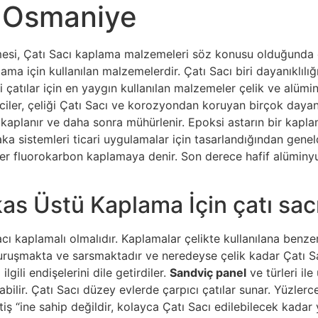
ı Osmaniye
mesi, Çatı Sacı kaplama malzemeleri söz konusu olduğunda ço
ama için kullanılan malzemelerdir. Çatı Sacı biri dayanıklılığ
i çatılar için en yaygın kullanılan malzemeler çelik ve alümi
ciler, çeliği Çatı Sacı ve korozyondan koruyan birçok dayan
kaplanır ve daha sonra mühürlenir. Epoksi astarın bir kaplama
ka sistemleri ticari uygulamalar için tasarlandığından gen
üler fluorokarbon kaplamaya denir. Son derece hafif alüminy
as Üstü Kaplama İçin çatı sa
cı kaplamalı olmalıdır. Kaplamalar çelikte kullanılana benz
uruşmakta ve sarsmaktadır ve neredeyse çelik kadar Çatı Sac
lgili endişelerini dile getirdiler.
Sandviç panel
ve türleri ile
ilir. Çatı Sacı düzey evlerde çarpıcı çatılar sunar. Yüzlerce 
ş “ine sahip değildir, kolayca Çatı Sacı edilebilecek kadar