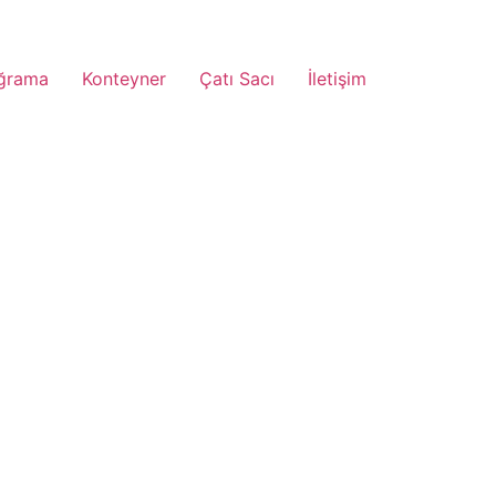
ğrama
Konteyner
Çatı Sacı
İletişim