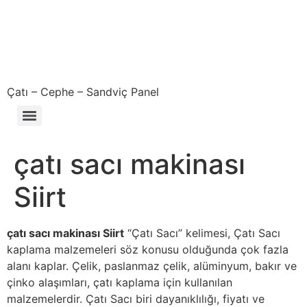
Çatı – Cephe – Sandviç Panel
Çıkma – Defolu – İkinci El – 2. El Sandviç Panel Fiyatları
çatı sacı makinası
Siirt
çatı sacı makinası Siirt
“Çatı Sacı” kelimesi, Çatı Sacı
kaplama malzemeleri söz konusu olduğunda çok fazla
alanı kaplar. Çelik, paslanmaz çelik, alüminyum, bakır ve
çinko alaşımları, çatı kaplama için kullanılan
malzemelerdir. Çatı Sacı biri dayanıklılığı, fiyatı ve