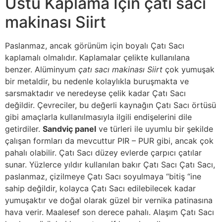
Üstü Kaplama İçin çatı sacı
makinası Siirt
Paslanmaz, ancak görünüm için boyalı Çatı Sacı
kaplamalı olmalıdır. Kaplamalar çelikte kullanılana
benzer. Alüminyum
çatı sacı makinası Siirt
çok yumuşak
bir metaldir, bu nedenle kolaylıkla buruşmakta ve
sarsmaktadır ve neredeyse çelik kadar Çatı Sacı
değildir. Çevreciler, bu değerli kaynağın Çatı Sacı örtüsü
gibi amaçlarla kullanılmasıyla ilgili endişelerini dile
getirdiler.
Sandviç panel
ve türleri ile uyumlu bir şekilde
çalışan formları da mevcuttur PIR – PUR gibi, ancak çok
pahalı olabilir. Çatı Sacı düzey evlerde çarpıcı çatılar
sunar. Yüzlerce yıldır kullanılan bakır Çatı Sacı Çatı Sacı,
paslanmaz, çizilmeye Çatı Sacı soyulmaya “bitiş “ine
sahip değildir, kolayca Çatı Sacı edilebilecek kadar
yumuşaktır ve doğal olarak güzel bir vernika patinasına
hava verir. Maalesef son derece pahalı. Alaşım Çatı Sacı