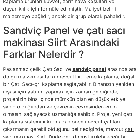
kaplama ürünleri kuvvet, zarif hava koşulları ve
dayanıklılık için formüle edilmiştir. Maliyet belirli
malzemeye bağlıdır, ancak bir grup olarak pahalıdır.
Sandviç Panel ve çatı sacı
makinası Siirt Arasındaki
Farklar Nelerdir ?
Paslanmaz çelik Çatı Sacı ve
sandviç panel
arasında ara
dolgu malzemesi farkı mevcuttur. Terne kaplama, doğal
bir Çatı Sacı-gri kaplama sağlayabilir. Binanızın yeniden
inşası için yatırım yapmak için zaman geldiğinde,
projenizin bina içinde mümkün olan en düşük etkiye
sahip olduğundan ve çevrenin çevresinden emin
olmasını sağlayacak uzmanlığa sahibiz. Proje, yeni çatı
kaplama sistemini kurmadan önce mevcut çatıları
çıkarmanın gerekli olduğunu belirlediğinde, mevcut
çatı
sacı makinası Siirt
il’inde geri dönüştürülebileceği bir