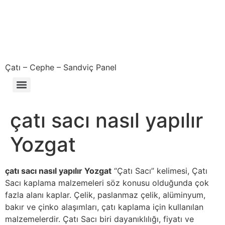
Çatı – Cephe – Sandviç Panel
Çıkma – Defolu – İkinci El – 2. El Sandviç Panel Fiyatları
çatı sacı nasıl yapılır
Yozgat
çatı sacı nasıl yapılır Yozgat
“Çatı Sacı” kelimesi, Çatı
Sacı kaplama malzemeleri söz konusu olduğunda çok
fazla alanı kaplar. Çelik, paslanmaz çelik, alüminyum,
bakır ve çinko alaşımları, çatı kaplama için kullanılan
malzemelerdir. Çatı Sacı biri dayanıklılığı, fiyatı ve