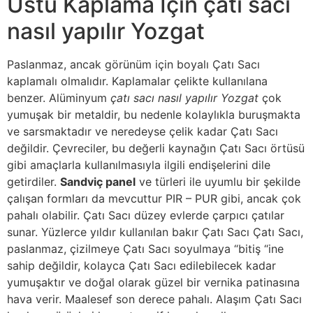
Üstü Kaplama İçin çatı sacı
nasıl yapılır Yozgat
Paslanmaz, ancak görünüm için boyalı Çatı Sacı
kaplamalı olmalıdır. Kaplamalar çelikte kullanılana
benzer. Alüminyum
çatı sacı nasıl yapılır Yozgat
çok
yumuşak bir metaldir, bu nedenle kolaylıkla buruşmakta
ve sarsmaktadır ve neredeyse çelik kadar Çatı Sacı
değildir. Çevreciler, bu değerli kaynağın Çatı Sacı örtüsü
gibi amaçlarla kullanılmasıyla ilgili endişelerini dile
getirdiler.
Sandviç panel
ve türleri ile uyumlu bir şekilde
çalışan formları da mevcuttur PIR – PUR gibi, ancak çok
pahalı olabilir. Çatı Sacı düzey evlerde çarpıcı çatılar
sunar. Yüzlerce yıldır kullanılan bakır Çatı Sacı Çatı Sacı,
paslanmaz, çizilmeye Çatı Sacı soyulmaya “bitiş “ine
sahip değildir, kolayca Çatı Sacı edilebilecek kadar
yumuşaktır ve doğal olarak güzel bir vernika patinasına
hava verir. Maalesef son derece pahalı. Alaşım Çatı Sacı