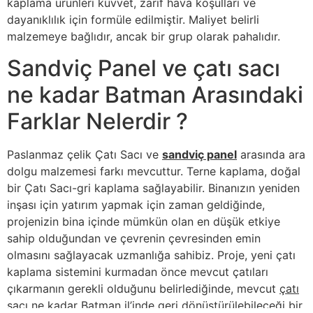
kaplama ürünleri kuvvet, zarif hava koşulları ve
dayanıklılık için formüle edilmiştir. Maliyet belirli
malzemeye bağlıdır, ancak bir grup olarak pahalıdır.
Sandviç Panel ve çatı sacı
ne kadar Batman Arasındaki
Farklar Nelerdir ?
Paslanmaz çelik Çatı Sacı ve
sandviç panel
arasında ara
dolgu malzemesi farkı mevcuttur. Terne kaplama, doğal
bir Çatı Sacı-gri kaplama sağlayabilir. Binanızın yeniden
inşası için yatırım yapmak için zaman geldiğinde,
projenizin bina içinde mümkün olan en düşük etkiye
sahip olduğundan ve çevrenin çevresinden emin
olmasını sağlayacak uzmanlığa sahibiz. Proje, yeni çatı
kaplama sistemini kurmadan önce mevcut çatıları
çıkarmanın gerekli olduğunu belirlediğinde, mevcut
çatı
sacı ne kadar Batman
il’inde geri dönüştürülebileceği bir