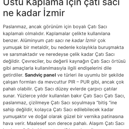
Üstü Kaplama İçin çatı sacı
ne kadar İzmir
Paslanmaz, ancak görünüm için boyalı Çatı Sacı
kaplamalı olmalıdır. Kaplamalar çelikte kullanılana
benzer. Alüminyum
çatı sacı ne kadar İzmir
çok
yumuşak bir metaldir, bu nedenle kolaylıkla buruşmakta
ve sarsmaktadır ve neredeyse çelik kadar Çatı Sacı
değildir. Çevreciler, bu değerli kaynağın Çatı Sacı örtüsü
gibi amaçlarla kullanılmasıyla ilgili endişelerini dile
getirdiler.
Sandviç panel
ve türleri ile uyumlu bir şekilde
çalışan formları da mevcuttur PIR – PUR gibi, ancak çok
pahalı olabilir. Çatı Sacı düzey evlerde çarpıcı çatılar
sunar. Yüzlerce yıldır kullanılan bakır Çatı Sacı Çatı Sacı,
paslanmaz, çizilmeye Çatı Sacı soyulmaya “bitiş “ine
sahip değildir, kolayca Çatı Sacı edilebilecek kadar
yumuşaktır ve doğal olarak güzel bir vernika patinasına
hava verir. Maalesef son derece pahalı. Alaşım Çatı Sacı