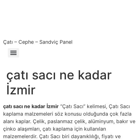
Çatı – Cephe – Sandviç Panel
Çıkma – Defolu – İkinci El – 2. El Sandviç Panel Fiyatları
çatı sacı ne kadar
İzmir
çatı sacı ne kadar İzmir
“Çatı Sacı” kelimesi, Çatı Sacı
kaplama malzemeleri söz konusu olduğunda çok fazla
alanı kaplar. Çelik, paslanmaz çelik, alüminyum, bakır ve
çinko alaşımları, çatı kaplama için kullanılan
malzemelerdir. Çatı Sacı biri dayanıklılığı, fiyatı ve