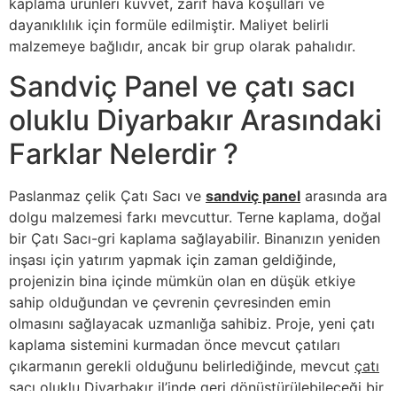
kaplama ürünleri kuvvet, zarif hava koşulları ve
dayanıklılık için formüle edilmiştir. Maliyet belirli
malzemeye bağlıdır, ancak bir grup olarak pahalıdır.
Sandviç Panel ve çatı sacı
oluklu Diyarbakır Arasındaki
Farklar Nelerdir ?
Paslanmaz çelik Çatı Sacı ve
sandviç panel
arasında ara
dolgu malzemesi farkı mevcuttur. Terne kaplama, doğal
bir Çatı Sacı-gri kaplama sağlayabilir. Binanızın yeniden
inşası için yatırım yapmak için zaman geldiğinde,
projenizin bina içinde mümkün olan en düşük etkiye
sahip olduğundan ve çevrenin çevresinden emin
olmasını sağlayacak uzmanlığa sahibiz. Proje, yeni çatı
kaplama sistemini kurmadan önce mevcut çatıları
çıkarmanın gerekli olduğunu belirlediğinde, mevcut
çatı
sacı oluklu Diyarbakır
il’inde geri dönüştürülebileceği bir