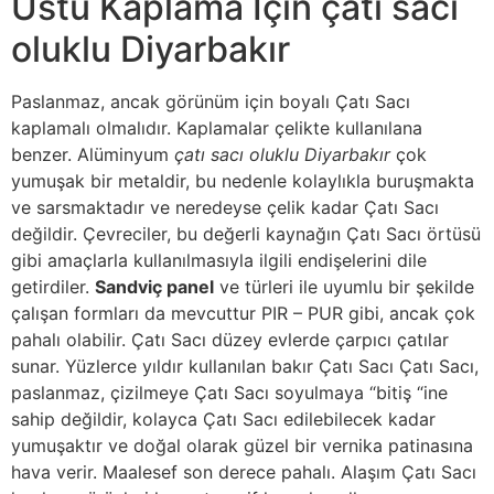
Üstü Kaplama İçin çatı sacı
oluklu Diyarbakır
Paslanmaz, ancak görünüm için boyalı Çatı Sacı
kaplamalı olmalıdır. Kaplamalar çelikte kullanılana
benzer. Alüminyum
çatı sacı oluklu Diyarbakır
çok
yumuşak bir metaldir, bu nedenle kolaylıkla buruşmakta
ve sarsmaktadır ve neredeyse çelik kadar Çatı Sacı
değildir. Çevreciler, bu değerli kaynağın Çatı Sacı örtüsü
gibi amaçlarla kullanılmasıyla ilgili endişelerini dile
getirdiler.
Sandviç panel
ve türleri ile uyumlu bir şekilde
çalışan formları da mevcuttur PIR – PUR gibi, ancak çok
pahalı olabilir. Çatı Sacı düzey evlerde çarpıcı çatılar
sunar. Yüzlerce yıldır kullanılan bakır Çatı Sacı Çatı Sacı,
paslanmaz, çizilmeye Çatı Sacı soyulmaya “bitiş “ine
sahip değildir, kolayca Çatı Sacı edilebilecek kadar
yumuşaktır ve doğal olarak güzel bir vernika patinasına
hava verir. Maalesef son derece pahalı. Alaşım Çatı Sacı