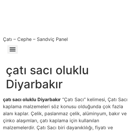
Çatı – Cephe – Sandviç Panel
Çıkma – Defolu – İkinci El – 2. El Sandviç Panel Fiyatları
çatı sacı oluklu
Diyarbakır
çatı sacı oluklu Diyarbakır
“Çatı Sacı” kelimesi, Çatı Sacı
kaplama malzemeleri söz konusu olduğunda çok fazla
alanı kaplar. Çelik, paslanmaz çelik, alüminyum, bakır ve
çinko alaşımları, çatı kaplama için kullanılan
malzemelerdir. Çatı Sacı biri dayanıklılığı, fiyatı ve