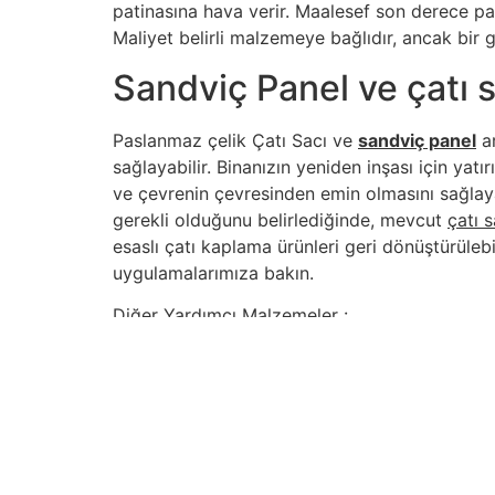
patinasına hava verir. Maalesef son derece paha
Maliyet belirli malzemeye bağlıdır, ancak bir g
Sandviç Panel ve çatı s
Paslanmaz çelik Çatı Sacı ve
sandviç panel
ar
sağlayabilir. Binanızın yeniden inşası için y
ve çevrenin çevresinden emin olmasını sağlay
gerekli olduğunu belirlediğinde, mevcut
çatı 
esaslı çatı kaplama ürünleri geri dönüştürülebil
uygulamalarımıza bakın.
Diğer Yardımcı Malzemeler :
Sandviç Panel
İçindekiler