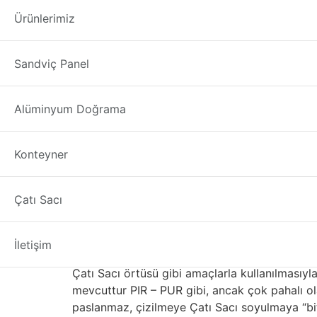
çatı sacı oluklu 
Ürünlerimiz
çatı sacı oluklu Karaman
“Çatı Sacı” kelimesi
Sandviç Panel
alüminyum, bakır ve çinko alaşımları, çatı kapl
özelliklere sahiptir. Konvansiyonel Malzemeler
alüminyumdan daha ağır ve dayanıklıdır. Üreti
Alüminyum Doğrama
Çelik genellikle korozyon koruması için çinko 
Çatı Sacı kaplama renk ve koruma katar. Taba
Konteyner
sahiptir. Çatı Sacı çok üründe kullanılan pop
için kullanılır.
Metal ya da Beton Kark
Çatı Sacı
Paslanmaz, ancak görünüm için boyalı Çatı Sa
İletişim
yumuşak bir metaldir, bu nedenle kolaylıkla b
Çatı Sacı örtüsü gibi amaçlarla kullanılmasıyla i
mevcuttur PIR – PUR gibi, ancak çok pahalı olab
paslanmaz, çizilmeye Çatı Sacı soyulmaya “biti