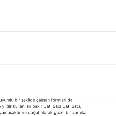
zla alanı kaplar. Çelik, paslanmaz çelik,
ı, fiyatı ve görünümü etkileyen farklı
nyumdur. Çoğu kaplaması için kullanılan çelik,
ıklı kaplama ve kaplamaya karar verdiler.
sı yapışma sağlar ve fırında pişirilmiş akrilik
elde yüksek dayanımlı boya kaplamalarına
um, bazı konut Çatı Sacı Çatı Sacı kaplamaları
ı oluklu Karaman
er. Alüminyum
çatı sacı oluklu Karaman
çok
ı değildir. Çevreciler, bu değerli kaynağın
 uyumlu bir şekilde çalışan formları da
yıldır kullanılan bakır Çatı Sacı Çatı Sacı,
 yumuşaktır ve doğal olarak güzel bir vernika