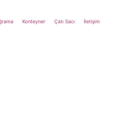
ğrama
Konteyner
Çatı Sacı
İletişim