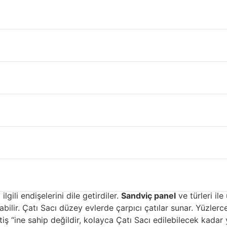
Karaman
, Çatı Sacı kaplama malzemeleri söz konusu olduğunda çok fa
ama için kullanılan malzemelerdir. Çatı Sacı biri dayanıklılığ
i çatılar için en yaygın kullanılan malzemeler çelik ve alümi
ciler, çeliği Çatı Sacı ve korozyondan koruyan birçok dayan
kaplanır ve daha sonra mühürlenir. Epoksi astarın bir kaplama
ka sistemleri ticari uygulamalar için tasarlandığından gen
üler fluorokarbon kaplamaya denir. Son derece hafif alüminy
as Üstü Kaplama İçin çatı sac
cı kaplamalı olmalıdır. Kaplamalar çelikte kullanılana benz
uruşmakta ve sarsmaktadır ve neredeyse çelik kadar Çatı Sac
lgili endişelerini dile getirdiler.
Sandviç panel
ve türleri ile
ilir. Çatı Sacı düzey evlerde çarpıcı çatılar sunar. Yüzlerce 
ş “ine sahip değildir, kolayca Çatı Sacı edilebilecek kadar