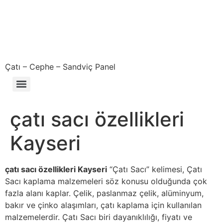
Çatı – Cephe – Sandviç Panel
Çıkma – Defolu – İkinci El – 2. El Sandviç Panel Fiyatları
çatı sacı özellikleri
Kayseri
çatı sacı özellikleri Kayseri
“Çatı Sacı” kelimesi, Çatı
Sacı kaplama malzemeleri söz konusu olduğunda çok
fazla alanı kaplar. Çelik, paslanmaz çelik, alüminyum,
bakır ve çinko alaşımları, çatı kaplama için kullanılan
malzemelerdir. Çatı Sacı biri dayanıklılığı, fiyatı ve