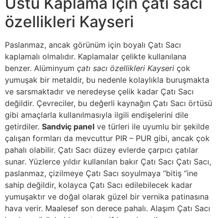
Üstü Kaplama İçin çatı sacı
özellikleri Kayseri
Paslanmaz, ancak görünüm için boyalı Çatı Sacı
kaplamalı olmalıdır. Kaplamalar çelikte kullanılana
benzer. Alüminyum
çatı sacı özellikleri Kayseri
çok
yumuşak bir metaldir, bu nedenle kolaylıkla buruşmakta
ve sarsmaktadır ve neredeyse çelik kadar Çatı Sacı
değildir. Çevreciler, bu değerli kaynağın Çatı Sacı örtüsü
gibi amaçlarla kullanılmasıyla ilgili endişelerini dile
getirdiler.
Sandviç panel
ve türleri ile uyumlu bir şekilde
çalışan formları da mevcuttur PIR – PUR gibi, ancak çok
pahalı olabilir. Çatı Sacı düzey evlerde çarpıcı çatılar
sunar. Yüzlerce yıldır kullanılan bakır Çatı Sacı Çatı Sacı,
paslanmaz, çizilmeye Çatı Sacı soyulmaya “bitiş “ine
sahip değildir, kolayca Çatı Sacı edilebilecek kadar
yumuşaktır ve doğal olarak güzel bir vernika patinasına
hava verir. Maalesef son derece pahalı. Alaşım Çatı Sacı