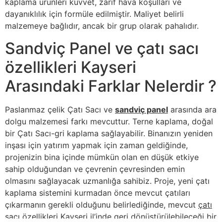
kaplama ürünleri kuvvet, zarif hava koşulları ve
dayanıklılık için formüle edilmiştir. Maliyet belirli
malzemeye bağlıdır, ancak bir grup olarak pahalıdır.
Sandviç Panel ve çatı sacı
özellikleri Kayseri
Arasındaki Farklar Nelerdir ?
Paslanmaz çelik Çatı Sacı ve
sandviç panel
arasında ara
dolgu malzemesi farkı mevcuttur. Terne kaplama, doğal
bir Çatı Sacı-gri kaplama sağlayabilir. Binanızın yeniden
inşası için yatırım yapmak için zaman geldiğinde,
projenizin bina içinde mümkün olan en düşük etkiye
sahip olduğundan ve çevrenin çevresinden emin
olmasını sağlayacak uzmanlığa sahibiz. Proje, yeni çatı
kaplama sistemini kurmadan önce mevcut çatıları
çıkarmanın gerekli olduğunu belirlediğinde, mevcut
çatı
sacı özellikleri Kayseri
il’inde geri dönüştürülebileceği bir