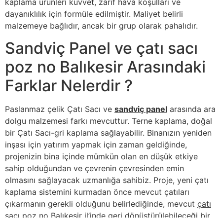
kaplama ürünleri kuvvet, zarif hava koşulları ve
dayanıklılık için formüle edilmiştir. Maliyet belirli
malzemeye bağlıdır, ancak bir grup olarak pahalıdır.
Sandviç Panel ve çatı sacı
poz no Balıkesir Arasındaki
Farklar Nelerdir ?
Paslanmaz çelik Çatı Sacı ve
sandviç panel
arasında ara
dolgu malzemesi farkı mevcuttur. Terne kaplama, doğal
bir Çatı Sacı-gri kaplama sağlayabilir. Binanızın yeniden
inşası için yatırım yapmak için zaman geldiğinde,
projenizin bina içinde mümkün olan en düşük etkiye
sahip olduğundan ve çevrenin çevresinden emin
olmasını sağlayacak uzmanlığa sahibiz. Proje, yeni çatı
kaplama sistemini kurmadan önce mevcut çatıları
çıkarmanın gerekli olduğunu belirlediğinde, mevcut
çatı
sacı poz no Balıkesir
il’inde geri dönüştürülebileceği bir