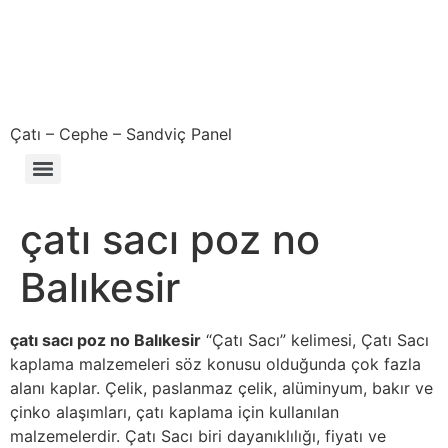
Çatı – Cephe – Sandviç Panel
Çıkma – Defolu – İkinci El – 2. El Sandviç Panel Fiyatları
çatı sacı poz no
Balıkesir
çatı sacı poz no Balıkesir
“Çatı Sacı” kelimesi, Çatı Sacı
kaplama malzemeleri söz konusu olduğunda çok fazla
alanı kaplar. Çelik, paslanmaz çelik, alüminyum, bakır ve
çinko alaşımları, çatı kaplama için kullanılan
malzemelerdir. Çatı Sacı biri dayanıklılığı, fiyatı ve