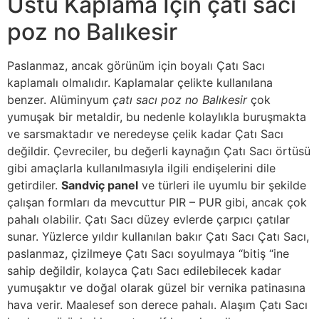
Üstü Kaplama İçin çatı sacı
poz no Balıkesir
Paslanmaz, ancak görünüm için boyalı Çatı Sacı
kaplamalı olmalıdır. Kaplamalar çelikte kullanılana
benzer. Alüminyum
çatı sacı poz no Balıkesir
çok
yumuşak bir metaldir, bu nedenle kolaylıkla buruşmakta
ve sarsmaktadır ve neredeyse çelik kadar Çatı Sacı
değildir. Çevreciler, bu değerli kaynağın Çatı Sacı örtüsü
gibi amaçlarla kullanılmasıyla ilgili endişelerini dile
getirdiler.
Sandviç panel
ve türleri ile uyumlu bir şekilde
çalışan formları da mevcuttur PIR – PUR gibi, ancak çok
pahalı olabilir. Çatı Sacı düzey evlerde çarpıcı çatılar
sunar. Yüzlerce yıldır kullanılan bakır Çatı Sacı Çatı Sacı,
paslanmaz, çizilmeye Çatı Sacı soyulmaya “bitiş “ine
sahip değildir, kolayca Çatı Sacı edilebilecek kadar
yumuşaktır ve doğal olarak güzel bir vernika patinasına
hava verir. Maalesef son derece pahalı. Alaşım Çatı Sacı