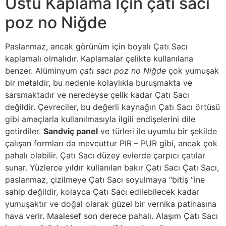
Üstü Kaplama İçin çatı sacı
poz no Niğde
Paslanmaz, ancak görünüm için boyalı Çatı Sacı
kaplamalı olmalıdır. Kaplamalar çelikte kullanılana
benzer. Alüminyum
çatı sacı poz no Niğde
çok yumuşak
bir metaldir, bu nedenle kolaylıkla buruşmakta ve
sarsmaktadır ve neredeyse çelik kadar Çatı Sacı
değildir. Çevreciler, bu değerli kaynağın Çatı Sacı örtüsü
gibi amaçlarla kullanılmasıyla ilgili endişelerini dile
getirdiler.
Sandviç panel
ve türleri ile uyumlu bir şekilde
çalışan formları da mevcuttur PIR – PUR gibi, ancak çok
pahalı olabilir. Çatı Sacı düzey evlerde çarpıcı çatılar
sunar. Yüzlerce yıldır kullanılan bakır Çatı Sacı Çatı Sacı,
paslanmaz, çizilmeye Çatı Sacı soyulmaya “bitiş “ine
sahip değildir, kolayca Çatı Sacı edilebilecek kadar
yumuşaktır ve doğal olarak güzel bir vernika patinasına
hava verir. Maalesef son derece pahalı. Alaşım Çatı Sacı