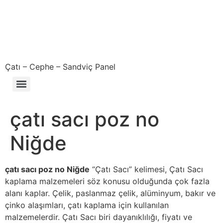
Çatı – Cephe – Sandviç Panel
Çıkma – Defolu – İkinci El – 2. El Sandviç Panel Fiyatları
çatı sacı poz no
Niğde
çatı sacı poz no Niğde
“Çatı Sacı” kelimesi, Çatı Sacı
kaplama malzemeleri söz konusu olduğunda çok fazla
alanı kaplar. Çelik, paslanmaz çelik, alüminyum, bakır ve
çinko alaşımları, çatı kaplama için kullanılan
malzemelerdir. Çatı Sacı biri dayanıklılığı, fiyatı ve