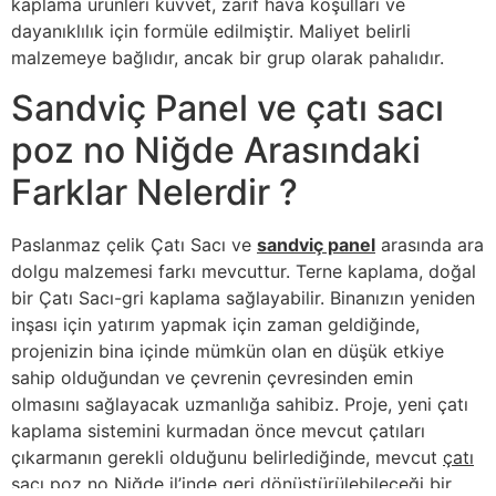
kaplama ürünleri kuvvet, zarif hava koşulları ve
dayanıklılık için formüle edilmiştir. Maliyet belirli
malzemeye bağlıdır, ancak bir grup olarak pahalıdır.
Sandviç Panel ve çatı sacı
poz no Niğde Arasındaki
Farklar Nelerdir ?
Paslanmaz çelik Çatı Sacı ve
sandviç panel
arasında ara
dolgu malzemesi farkı mevcuttur. Terne kaplama, doğal
bir Çatı Sacı-gri kaplama sağlayabilir. Binanızın yeniden
inşası için yatırım yapmak için zaman geldiğinde,
projenizin bina içinde mümkün olan en düşük etkiye
sahip olduğundan ve çevrenin çevresinden emin
olmasını sağlayacak uzmanlığa sahibiz. Proje, yeni çatı
kaplama sistemini kurmadan önce mevcut çatıları
çıkarmanın gerekli olduğunu belirlediğinde, mevcut
çatı
sacı poz no Niğde
il’inde geri dönüştürülebileceği bir