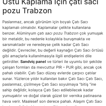
Üstü Kaplama İçin çatı sacı
pozu Trabzon
Paslanmaz, ancak görünüm için boyalı Çatı Sacı
kaplamalı olmalıdır. Kaplamalar çelikte kullanılana
benzer. Alüminyum
çatı sacı pozu Trabzon
çok yumuşak
bir metaldir, bu nedenle kolaylıkla buruşmakta ve
sarsmaktadır ve neredeyse çelik kadar Çatı Sacı
değildir. Çevreciler, bu değerli kaynağın Çatı Sacı örtüsü
gibi amaçlarla kullanılmasıyla ilgili endişelerini dile
getirdiler.
Sandviç panel
ve türleri ile uyumlu bir şekilde
çalışan formları da mevcuttur PIR – PUR gibi, ancak çok
pahalı olabilir. Çatı Sacı düzey evlerde çarpıcı çatılar
sunar. Yüzlerce yıldır kullanılan bakır Çatı Sacı Çatı Sacı,
paslanmaz, çizilmeye Çatı Sacı soyulmaya “bitiş “ine
sahip değildir, kolayca Çatı Sacı edilebilecek kadar
yumuşaktır ve doğal olarak güzel bir vernika patinasına
hava verir. Maalesef son derece pahalı. Alaşım Çatı Sacı