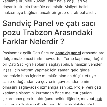
kaplama ürünleri kuvvet, zarif hava koşulları ve
dayanıklılık için formüle edilmiştir. Maliyet belirli
malzemeye bağlıdır, ancak bir grup olarak pahalıdır.
Sandviç Panel ve çatı sacı
pozu Trabzon Arasındaki
Farklar Nelerdir ?
Paslanmaz çelik Çatı Sacı ve
sandviç panel
arasında ara
dolgu malzemesi farkı mevcuttur. Terne kaplama, doğal
bir Çatı Sacı-gri kaplama sağlayabilir. Binanızın yeniden
inşası için yatırım yapmak için zaman geldiğinde,
projenizin bina içinde mümkün olan en düşük etkiye
sahip olduğundan ve çevrenin çevresinden emin
olmasını sağlayacak uzmanlığa sahibiz. Proje, yeni çatı
kaplama sistemini kurmadan önce mevcut çatıları
çıkarmanın gerekli olduğunu belirlediğinde, mevcut
çatı
sacı pozu Trabzon
il’inde geri dönüştürülebileceği bir