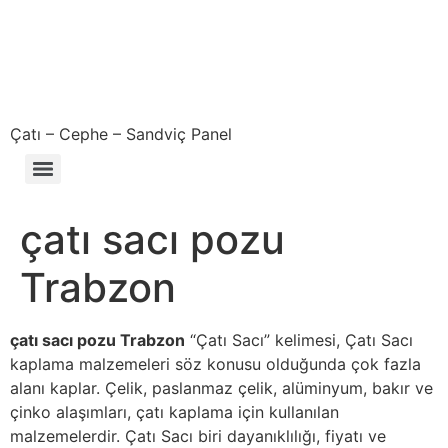
Çatı – Cephe – Sandviç Panel
Çıkma – Defolu – İkinci El – 2. El Sandviç Panel Fiyatları
çatı sacı pozu
Trabzon
çatı sacı pozu Trabzon
“Çatı Sacı” kelimesi, Çatı Sacı
kaplama malzemeleri söz konusu olduğunda çok fazla
alanı kaplar. Çelik, paslanmaz çelik, alüminyum, bakır ve
çinko alaşımları, çatı kaplama için kullanılan
malzemelerdir. Çatı Sacı biri dayanıklılığı, fiyatı ve