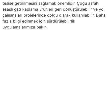
tesise getirilmesini sağlamak önemlidir. Çoğu asfalt
esaslı çatı kaplama ürünleri geri dönüştürülebilir ve yol
çalışmaları projelerinde dolgu olarak kullanılabilir. Daha
fazla bilgi edinmek için sürdürülebilirlik
uygulamalarımıza bakın.
Diğer Yardımcı Malzemeler :
Sandviç Panel
İçindekiler
Çatı – Cephe – Sandviç Panel