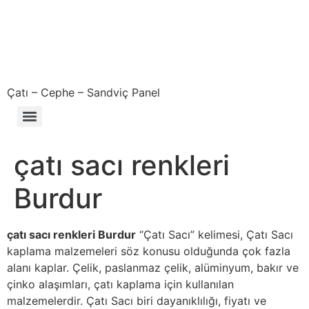
Çatı – Cephe – Sandviç Panel
Çıkma – Defolu – İkinci El – 2. El Sandviç Panel Fiyatları
çatı sacı renkleri
Burdur
çatı sacı renkleri Burdur
“Çatı Sacı” kelimesi, Çatı Sacı
kaplama malzemeleri söz konusu olduğunda çok fazla
alanı kaplar. Çelik, paslanmaz çelik, alüminyum, bakır ve
çinko alaşımları, çatı kaplama için kullanılan
malzemelerdir. Çatı Sacı biri dayanıklılığı, fiyatı ve