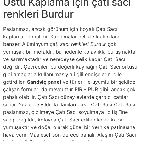
Üstü Kaplama İçin çatı sacı
renkleri Burdur
Paslanmaz, ancak görünüm için boyalı Çatı Sacı
kaplamalı olmalıdır. Kaplamalar çelikte kullanılana
benzer. Alüminyum
çatı sacı renkleri Burdur
çok
yumuşak bir metaldir, bu nedenle kolaylıkla buruşmakta
ve sarsmaktadır ve neredeyse çelik kadar Çatı Sacı
değildir. Çevreciler, bu değerli kaynağın Çatı Sacı örtüsü
gibi amaçlarla kullanılmasıyla ilgili endişelerini dile
getirdiler.
Sandviç panel
ve türleri ile uyumlu bir şekilde
çalışan formları da mevcuttur PIR – PUR gibi, ancak çok
pahalı olabilir. Çatı Sacı düzey evlerde çarpıcı çatılar
sunar. Yüzlerce yıldır kullanılan bakır Çatı Sacı Çatı Sacı,
paslanmaz, çizilmeye Çatı Sacı soyulmaya “bitiş “ine
sahip değildir, kolayca Çatı Sacı edilebilecek kadar
yumuşaktır ve doğal olarak güzel bir vernika patinasına
hava verir. Maalesef son derece pahalı. Alaşım Çatı Sacı